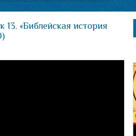
к 13. «Библейская история
О)