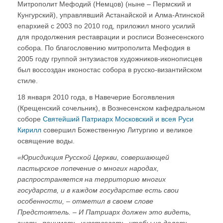
Митрополит Мефодий (Немцов) (ныне – Пермский и
Кунгурский), управлявший Астанайской и Алма-Атинской
епархией с 2003 по 2010 год, приложил много усилий
для продолжения реставрации и росписи Вознесенского
собора. По благословению митрополита Мефодия в
2005 году группой энтузиастов художников-иконописцев
был воссоздан иконостас собора в русско-византийском
стиле.
18 января 2010 года, в Навечерие Богоявления
(Крещенский сочельник), в Вознесенском кафедральном
соборе
Святейший Патриарх Московский и всея Руси
Кирилл
совершил Божественную Литургию и великое
освящение воды.
«Юрисдикция Русской Церкви, совершающей
пастырское попечение о многих народах,
распространяется на территорию многих
государств, и в каждом государстве есть свои
особенности, – отметил в своем слове
Предстоятель. – И Патриарх должен это видеть,