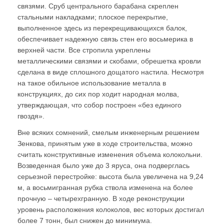
связями. Сруб центрального барабана скреплен
стальными накладками; плоское перекрытие,
выполненное здесь из перекрещивающихся балок,
обеспечивает надежную связь стен его восьмерика в
верхней части. Все стропила укреплены
металлическими связями и скобами, обрешетка кровли
сделана в виде сплошного дощатого настила. Несмотря
на такое обильное использование металла в
конструкциях, до сих пор ходит народная молва,
утверждающая, что собор построен «без единого
гвоздя».
Вне всяких сомнений, смелым инженерным решением
Зенкова, принятым уже в ходе строительства, можно
считать конструктивные изменения объема колокольни.
Возведенная было уже до 3 яруса, она подверглась
серьезной перестройке: высота была увеличена на 9,24
м, а восьмигранная рубка ствола изменена на более
прочную – четырехгранную. В ходе реконструкции
уровень расположения колоколов, вес которых достигал
более 7 тонн, был снижен до минимума.