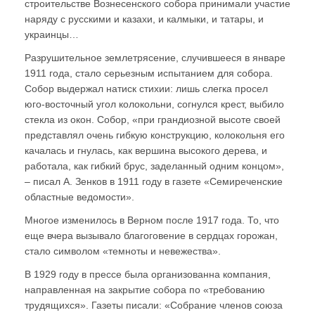
строительстве Вознесенского собора принимали участие
наряду с русскими и казахи, и калмыки, и татары, и
украинцы…
Разрушительное землетрясение, случившееся в январе
1911 года, стало серьезным испытанием для собора.
Собор выдержал натиск стихии: лишь слегка просел
юго-восточный угол колокольни, согнулся крест, выбило
стекла из окон. Собор, «при грандиозной высоте своей
представлял очень гибкую конструкцию, колокольня его
качалась и гнулась, как вершина высокого дерева, и
работала, как гибкий брус, заделанный одним концом»,
– писал А. Зенков в 1911 году в газете «Семиреченские
областные ведомости».
Многое изменилось в Верном после 1917 года. То, что
еще вчера вызывало благоговение в сердцах горожан,
стало символом «темноты и невежества».
В 1929 году в прессе была организованна компания,
направленная на закрытие собора по «требованию
трудящихся». Газеты писали: «Собрание членов союза