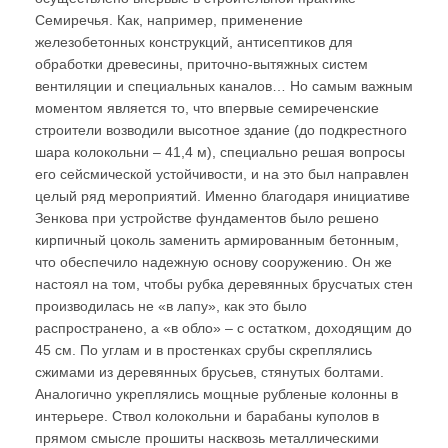
Семиречья. Как, например, применение
железобетонных конструкций, антисептиков для
обработки древесины, приточно-вытяжных систем
вентиляции и специальных каналов… Но самым важным
моментом является то, что впервые семиреченские
строители возводили высотное здание (до подкрестного
шара колокольни – 41,4 м), специально решая вопросы
его сейсмической устойчивости, и на это был направлен
целый ряд мероприятий. Именно благодаря инициативе
Зенкова при устройстве фундаментов было решено
кирпичный цоколь заменить армированным бетонным,
что обеспечило надежную основу сооружению. Он же
настоял на том, чтобы рубка деревянных брусчатых стен
производилась не «в лапу», как это было
распространено, а «в обло» – с остатком, доходящим до
45 см. По углам и в простенках срубы скреплялись
сжимами из деревянных брусьев, стянутых болтами.
Аналогично укреплялись мощные рубленые колонны в
интерьере. Ствол колокольни и барабаны куполов в
прямом смысле прошиты насквозь металлическими