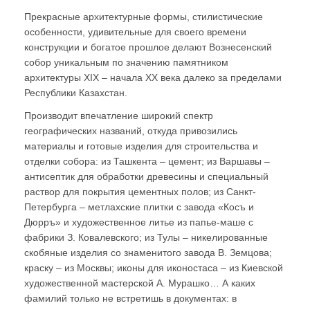
Прекрасные архитектурные формы, стилистические
особенности, удивительные для своего времени
конструкции и богатое прошлое делают Вознесенский
собор уникальным по значению памятником
архитектуры ХIX – начала ХХ века далеко за пределами
Республики Казахстан.
Производит впечатление широкий спектр
географических названий, откуда привозились
материалы и готовые изделия для строительства и
отделки собора: из Ташкента – цемент; из Варшавы –
антисептик для обработки древесины и специальный
раствор для покрытия цементных полов; из Санкт-
Петербурга – метлахские плитки с завода «Косъ и
Дюрръ» и художественное литье из папье-маше с
фабрики З. Ковалевского; из Тулы – никелированные
скобяные изделия со знаменитого завода В. Земцова;
краску – из Москвы; иконы для иконостаса – из Киевской
художественной мастерской А. Мурашко… А каких
фамилий только не встретишь в документах: в