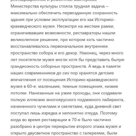
Министерства культуры стояла трудная задача –
максимально обеспечить первозданную сохранность
здания при условии эксплуатации его как Историко-
краеведческого музея. Несмотря на жесткие рамки,
ограничивавшие возможности, реставраторы нашли
великолепное решение, при котором хоть частично
восстанавливалось первоначальное внутреннее
пространство собора и его декор. Наконец, через много
лет посетители музея могли хотя бы представить былую
грандиозность соборных пространств. А ведь в памяти
наших современников до сих пор хранятся детские
впечатления от посещения Историко-краеведческого
музея в 60-е: маленькие, темные помещения, низкие
потолки. Нанизанные на узкие проходы, они создавали
полную иллюзию многоярусного подземного лабиринта,
начиненного чучелами и скелетами, куда дневной свет
поступал лишь изредка и непонятно откуда. Поэтому
когда во время реставрации в 70-е было частично
разобрано в центре перекрытие второго этажа музея и
открыто двусветное пространство с галереями, были