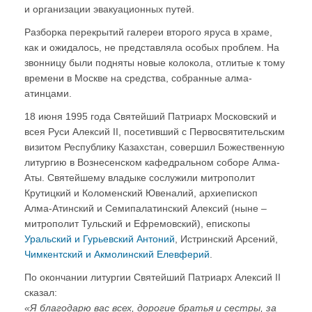
и организации эвакуационных путей.
Разборка перекрытий галереи второго яруса в храме,
как и ожидалось, не представляла особых проблем. На
звонницу были подняты новые колокола, отлитые к тому
времени в Москве на средства, собранные алма-
атинцами.
18 июня 1995 года Святейший Патриарх Московский и
всея Руси Алексий II, посетивший с Первосвятительским
визитом Республику Казахстан, совершил Божественную
литургию в Вознесенском кафедральном соборе Алма-
Аты. Святейшему владыке сослужили митрополит
Крутицкий и Коломенский Ювеналий, архиепископ
Алма-Атинский и Семипалатинский Алексий (ныне –
митрополит Тульский и Ефремовский), епископы
Уральский и Гурьевский Антоний
, Истринский Арсений,
Чимкентский и Акмолинский Елевферий
.
По окончании литургии Святейший Патриарх Алексий II
сказал:
«Я благодарю вас всех, дорогие братья и сестры, за