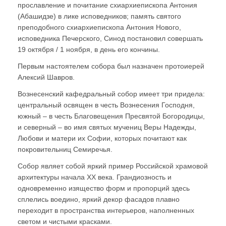
прославление и почитание схиархиепископа Антония
(Абашидзе) в лике исповедников; память святого
преподобного схиархиепископа Антония Нового,
исповедника Печерского, Синод постановил совершать
19 октября / 1 ноября, в день его кончины.
Первым настоятелем собора был назначен протоиерей
Алексий Шавров.
Вознесенский кафедральный собор имеет три придела:
центральный освящен в честь Вознесения Господня,
южный – в честь Благовещения Пресвятой Богородицы,
и северный – во имя святых мучениц Веры Надежды,
Любови и матери их Софии, которых почитают как
покровительниц Семиречья.
Собор являет собой яркий пример Российской храмовой
архитектуры начала ХХ века. Грандиозность и
одновременно изящество форм и пропорций здесь
сплелись воедино, яркий декор фасадов плавно
переходит в пространства интерьеров, наполненных
светом и чистыми красками.