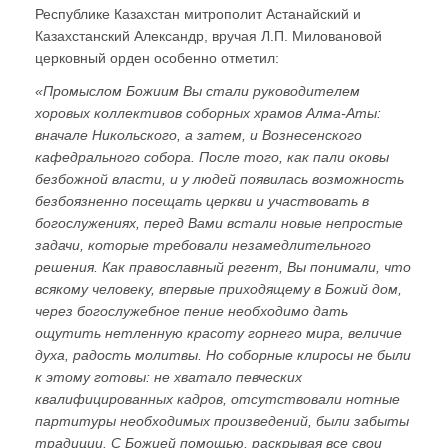
Республике Казахстан митрополит Астанайский и
Казахстанский Александр, вручая Л.П. Миловановой
церковный орден особенно отметил:
«Промыслом Божиим Вы стали руководителем
хоровых коллективов соборных храмов Алма-Аты:
вначале Никольского, а затем, и Вознесенского
кафедрального собора. После того, как пали оковы
безбожной власти, и у людей появилась возможность
безбоязненно посещать церкви и участвовать в
богослужениях, перед Вами встали новые непростые
задачи, которые требовали незамедлительного
решения. Как православный регент, Вы понимали, что
всякому человеку, впервые приходящему в Божий дом,
через богослужебное пение необходимо дать
ощутить нетленную красоту горнего мира, величие
духа, радость молитвы. Но соборные клиросы не были
к этому готовы: не хватало певческих
квалифицированных кадров, отсутствовали нотные
партитуры необходимых произведений, были забыты
традиции. С Божией помощью, раскрывая все свои