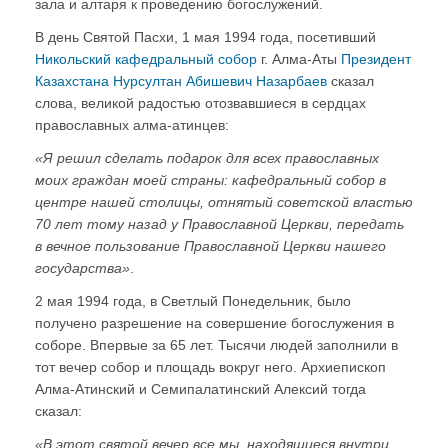
зала и алтаря к проведению богослужений.
В день Святой Пасхи, 1 мая 1994 года, посетивший
Никольский кафедральный собор
г. Алма-Аты
Президент
Казахстана Нурсултан Абишевич Назарбаев
сказал
слова, великой радостью отозвавшиеся в сердцах
православных алма-атинцев:
«Я решил сделать подарок для всех православных
моих граждан моей страны: кафедральный собор в
центре нашей столицы, отнятый советской властью
70 лет тому назад у Православной Церкви, передать
в вечное пользование Православной Церкви нашего
государства»
.
2 мая 1994 года, в Светлый Понедельник, было
получено разрешение на совершение богослужения в
соборе. Впервые за 65 лет. Тысячи людей заполнили в
тот вечер собор и площадь вокруг него. Архиепископ
Алма-Атинский и Семипалатинский Алексий тогда
сказал:
«В этот святой вечер все мы, находящиеся внутри