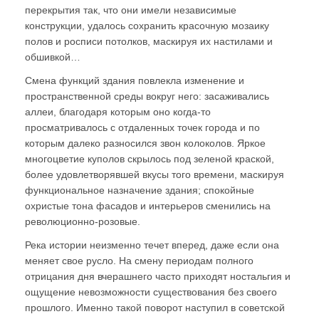
перекрытия так, что они имели независимые
конструкции, удалось сохранить красочную мозаику
полов и росписи потолков, маскируя их настилами и
обшивкой…
Смена функций здания повлекла изменение и
пространственной среды вокруг него: засаживались
аллеи, благодаря которым оно когда-то
просматривалось с отдаленных точек города и по
которым далеко разносился звон колоколов. Яркое
многоцветие куполов скрылось под зеленой краской,
более удовлетворявшей вкусы того времени, маскируя
функциональное назначение здания; спокойные
охристые тона фасадов и интерьеров сменились на
революционно-розовые.
Река истории неизменно течет вперед, даже если она
меняет свое русло. На смену периодам полного
отрицания дня вчерашнего часто приходят ностальгия и
ощущение невозможности существования без своего
прошлого. Именно такой поворот наступил в советской