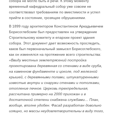
собора не могло быть и речи. К этому моменту
временный кафедральный собор уже совсем не
соответствовал требованиям по вместимости и успел
прийти в состояние, грозящее обрушениями.
В 1899 году архитектором Константином Аркадьевичем
Борисоглебским был предоставлен на утверждение
Строительному комитету и епархии проект здания
собора. Этот документ дает возможность проследить,
каков был первоначальный замысел Борисоглебского,
как он изменялся на протяжение всего строительства:
«Ввиду местных землетрясений постройка
проектирована деревянная со стенами в виде сруба,
на каменном фундаменте и цоколе, под железной
крышей, с деревянными полами, штукатуренными
известью внутри и снаружи стенами и потолками,
отопление печное. Церковь трехпредельная,
рассчитана примерно на 2000 прихожан и в
достаточной степени снабжена службами… План,
вообще, вполне удобен. Фасад разработан довольно
изящно, но массы неудовлетворительны в виду того,