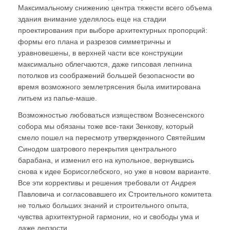
Максимальному снижению центра тяжести всего объема
здания внимание уделялось еще на стадии
проектирования при выборе архитектурных пропорций:
формы его плана и разрезов симметричны и
уравновешены, в верхней части все конструкции
максимально облегчаются, даже гипсовая лепнина
потолков из соображений большей безопасности во
время возможного землетрясения была имитирована
литьем из папье-маше.
Возможностью любоваться изяществом Вознесенского
собора мы обязаны тоже все-таки Зенкову, который
смело пошел на пересмотр утвержденного Святейшим
Синодом шатрового перекрытия центрального
барабана, и изменил его на купольное, вернувшись
снова к идее Борисоглебского, но уже в новом варианте.
Все эти коррективы и решения требовали от Андрея
Павловича и согласовавшего их Строительного комитета
не только больших знаний и строительного опыта,
чувства архитектурной гармонии, но и свободы ума и
даже дерзости.