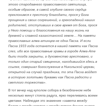
этого стародавнего православного святилища,
особым образом, в самой глубине своего сердца
преклонимся к престолу благодати, прося у Бога
прощения и своих согрешений, и грехопадений наших
родителей, отступивших в свое время от Бога, прося
у Него помощи и благословения на нашу жизнь на
древней и славной казахстанской земле… На памяти
православных алма-атинцев не одна Пасха. И если
Пасха 1933 года останется в нашей памяти как Пасха
слез, ибо все православные храмы в городе Алма-Ате
были тогда закрыты, а духовенство арестовано, и
только один старый священник, находившийся здесь в
ссылке, совершал богослужение в Никольской церкви,
открытой на случай праздника, то эта Пасха войдет
в историю золотыми буквами как Пасха радости и
светлого торжества»
.
В тот вечер над куполом собора в безоблачном небе
несколько минут стояла радуга, ярко переливаясь всеми
цветами. Наблюдая это знамение
«завета между
Богом и между землею и между всякою душею живою