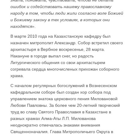
знать, понимать, чувствовать, чтобы не делать
ошибок и содействовать нашему православному
народу в том, чтобы люди жили согласно воле Божией
и Божиему закону в тех условиях, в которых они
находятся»
.
В марте 2010 года на Казахстанскую кафедру был
назначен митрополит Александр. Собор встретил своего
архипастыря в Вербное воскресенье, 28 марта.
Накануне в городе выпал снег, но радость
Литургического общения со свои архипастырем
согревала сердца многочисленых прихожан соборного
храма.
С началом регулярных богослужений в Вознесенском
кафедральном соборе был создан хор собора под
управлением знатока церковного пения Миловановой
Любови Павловны. За более чем 20-летний творческий
труд во славу Святого Православия в Казахстане в
разных храмах Алма-Аты Л.П. Милованова
неоднократно отмечалась знаками внимания
Священноначалия. Глава Митрополичьего Округа в