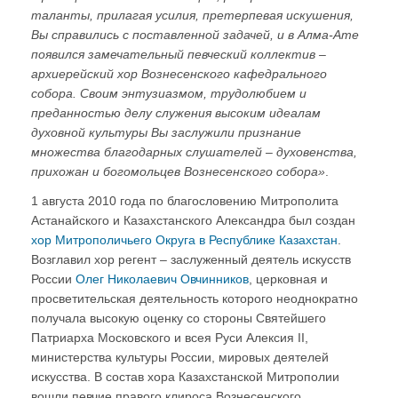
таланты, прилагая усилия, претерпевая искушения,
Вы справились с поставленной задачей, и в Алма-Ате
появился замечательный певческий коллектив –
архиерейский хор Вознесенского кафедрального
собора. Своим энтузиазмом, трудолюбием и
преданностью делу служения высоким идеалам
духовной культуры Вы заслужили признание
множества благодарных слушателей – духовенства,
прихожан и богомольцев Вознесенского собора»
.
1 августа 2010 года по благословению Митрополита
Астанайского и Казахстанского Александра был создан
хор Митрополичьего Округа в Республике Казахстан
.
Возглавил хор регент – заслуженный деятель искусств
России
Олег Николаевич Овчинников
, церковная и
просветительская деятельность которого неоднократно
получала высокую оценку со стороны Святейшего
Патриарха Московского и всея Руси Алексия II,
министерства культуры России, мировых деятелей
искусства. В состав хора Казахстанской Митрополии
вошли певчие правого клироса Вознесенского