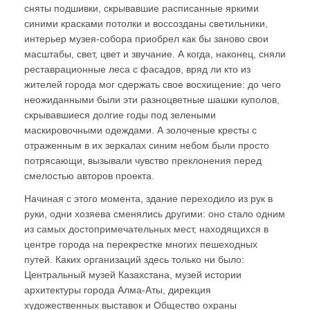
сняты подшивки, скрывавшие расписанные яркими
синими красками потолки и воссозданы светильники,
интерьер музея-собора приобрел как бы заново свои
масштабы, свет, цвет и звучание. А когда, наконец, сняли
реставрационные леса с фасадов, вряд ли кто из
жителей города мог сдержать свое восхищение: до чего
неожиданными были эти разноцветные шашки куполов,
скрывавшиеся долгие годы под зелеными
маскировочными одеждами. А золоченые кресты с
отраженным в их зеркалах синим небом были просто
потрясающи, вызывали чувство преклонения перед
смелостью авторов проекта.
Начиная с этого момента, здание переходило из рук в
руки, одни хозяева сменялись другими: оно стало одним
из самых достопримечательных мест, находящихся в
центре города на перекрестке многих пешеходных
путей. Каких организаций здесь только ни было:
Центральный музей Казахстана, музей истории
архитектуры города Алма-Аты, дирекция
художественных выставок и Общество охраны