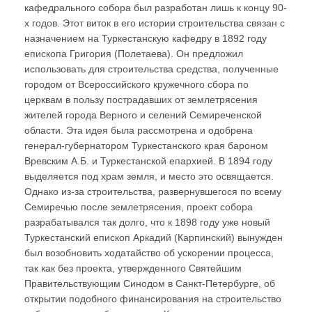
кафедрального собора был разработан лишь к концу 90-
х годов. Этот виток в его истории строительства связан с
назначением на Туркестанскую кафедру в 1892 году
епископа Григория (Полетаева). Он предложил
использовать для строительства средства, полученные
городом от Всероссийского кружечного сбора по
церквам в пользу пострадавших от землетрясения
жителей города Верного и селений Семиреченской
области. Эта идея была рассмотрена и одобрена
генерал-губернатором Туркестанского края бароном
Вревским А.Б. и Туркестанской епархией. В 1894 году
выделяется под храм земля, и место это освящается.
Однако из-за строительства, развернувшегося по всему
Семиречью после землетрясения, проект собора
разрабатывался так долго, что к 1898 году уже новый
Туркестанский епископ Аркадий (Карпинский) вынужден
был возобновить ходатайство об ускорении процесса,
так как без проекта, утвержденного Святейшим
Правительствующим Синодом в Санкт-Петербурге, об
открытии подобного финансирования на строительство