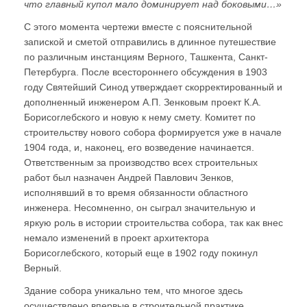
что главный купол мало доминирует над боковыми…»
С этого момента чертежи вместе с пояснительной
запиской и сметой отправились в длинное путешествие
по различным инстанциям Верного, Ташкента, Санкт-
Петербурга. После всестороннего обсуждения в 1903
году Святейший Синод утверждает скорректированный и
дополненный инженером А.П. Зенковым проект К.А.
Борисоглебского и новую к нему смету. Комитет по
строительству нового собора формируется уже в начале
1904 года, и, наконец, его возведение начинается.
Ответственным за производство всех строительных
работ был назначен Андрей Павлович Зенков,
исполнявший в то время обязанности областного
инженера. Несомненно, он сыграл значительную и
яркую роль в истории строительства собора, так как внес
немало изменений в проект архитектора
Борисоглебского, который еще в 1902 году покинул
Верный.
Здание собора уникально тем, что многое здесь
осуществлено впервые в строительной практике