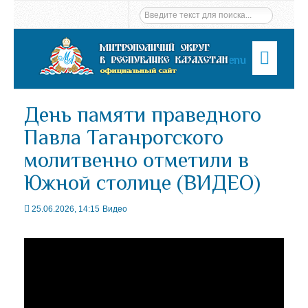
Menu
День памяти праведного
Павла Таганрогского
молитвенно отметили в
Южной столице (ВИДЕО)
25.06.2026, 14:15
Видео