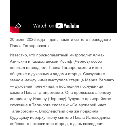
20 июня 2026 года – день памяти святого праведного
Павла Таганрогского.
Известно, что приснопамятный митрополит Алма-
Атинский и Казахстанский Иосиф (Чернов) особо
почитал праведного Павла Таганрогского и имел
общение с духовными чадами старца. Связующим
звеном между ними выступила старица Мария Величко
— духовная преемница и последняя послушница
самого Павла Таганрогского. Она предсказала юному
иподиакону Иоанну (Чернову) будущее архиерейское
служение в Таганроге словами: «Се архиерей идет
Таганрогский». Впоследствии она же подарила
будущему иерарху икону святого Павла Исповедника,
небесного покровителя старца, в день возведения