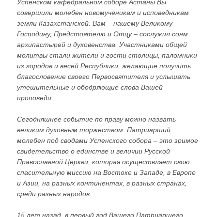
Успенском кафедральном соборе Астаны Вы
совершили молебен новомученикам и исповедникам
земли Казахстанской. Вам – нашему Великому
Господину, Предстоятелю и Отцу – сослужил сонм
архипастырей и духовенства. Участниками общей
молитвы стали жители и гости столицы, паломники
из городов и весей Республики, желающие получить
благословение своего Первосвятителя и услышать
утешительные и ободряющие слова Вашей
проповеди.
Сегодняшнее событие по праву можно назвать
великим духовным торжеством. Патриарший
молебен под сводами Успенского собора – это зримое
свидетельство о единстве и величии Русской
Православной Церкви, которая осуществляет свою
спасительную миссию на Востоке и Западе, в Европе
и Азии, на разных континентах, в разных странах,
среди разных народов.
15 лет назад, в первый год Вашего Патриаршего