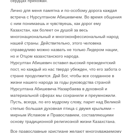
сердцах прихожан.
Лично для меня памятна и по-особому дорога каждая
встреча с Нурсултаном Абишевичем. Во время общения
с ним понимаешь и чувствуешь, как дорог ему
Казахстан, как болеет он душой за весь
многонациональный и многоконфессиональный народ
нашей страны. Действительно, этого человека
справедливо можно назвать не только Лидером нации,
но и Отцом казахстанского народа.
Нурсултан Абишевич оставил высокий президентский
пост, но каждый из нас твердо убежден, что его забота о
стране продолжится. Дай Бог, чтобы все созданное в
жизни нашего народа за годы руководства страной
Нурсултана Абишевича Назарбаева в духовной и
материальной сферах мы сохранили и преумножили.
Пусть, всегда, по его мудрому слову, парит над Великой
степью большая духовная птица с двумя крыльями –
мирным Исламом и Православием, составляющими
основу традиционной религиозной жизни Казахстана.
Все православные христиане желают многоуважаемому