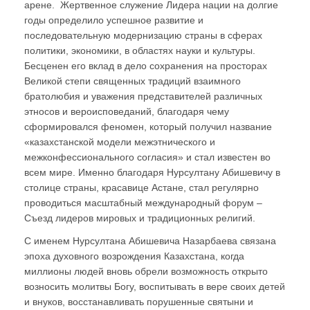
арене. Жертвенное служение Лидера нации на долгие
годы определило успешное развитие и
последовательную модернизацию страны в сферах
политики, экономики, в областях науки и культуры.
Бесценен его вклад в дело сохранения на просторах
Великой степи священных традиций взаимного
братолюбия и уважения представителей различных
этносов и вероисповеданий, благодаря чему
сформировался феномен, который получил название
«казахстанской модели межэтнического и
межконфессионального согласия» и стал известен во
всем мире. Именно благодаря Нурсултану Абишевичу в
столице страны, красавице Астане, стал регулярно
проводиться масштабный международный форум –
Съезд лидеров мировых и традиционных религий.
С именем Нурсултана Абишевича Назарбаева связана
эпоха духовного возрождения Казахстана, когда
миллионы людей вновь обрели возможность открыто
возносить молитвы Богу, воспитывать в вере своих детей
и внуков, восстанавливать порушенные святыни и