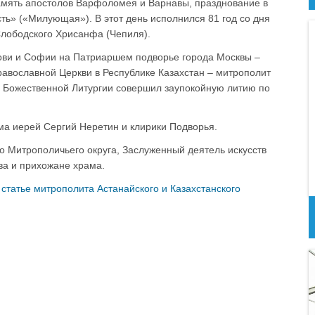
память апостолов Варфоломея и Варнавы, празднование в
ть» («Милующая»). В этот день исполнился 81 год со дня
Слободского Хрисанфа (Чепиля).
ови и Софии на Патриаршем подворье города Москвы –
равославной Церкви в Республике Казахстан – митрополит
и Божественной Литургии совершил заупокойную литию по
ма иерей Сергий Неретин и клирики Подворья.
о Митрополичьего округа, Заслуженный деятель искусств
ва и прихожане храма.
в
статье митрополита Астанайского и Казахстанского