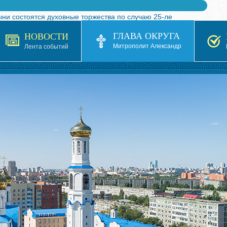
ыни состоятся духовные торжества по случаю 25-ле
 турнира по волейболу, посвященного 25-летию обр
ГЛАВА ОКРУГА
НОВОСТИ
я в Казахстане»
Митрополит Александр
Лента событий
кой епархией Русской Православной Церкви в 1927–19
 документов на 2026-2027 учебный год