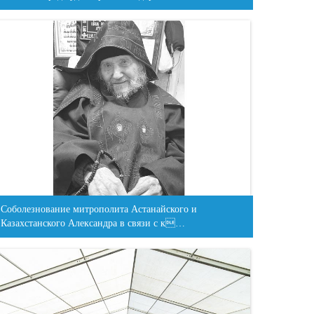
Соболезнование митрополита Астанайского и
Казахстанского Александра в связи с к…