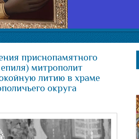
дения приснопамятного
епиля) митрополит
окойную литию в храме
поличьего округа