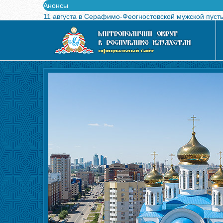
Анонсы
11 августа в Серафимо-Феогностовской мужской пуст
Выпущен в свет буклет о проведении Международного
Вышел в свет новый номер журнала «Свет Православи
Вышла в свет монография «Управляющие Алма-Атинс
Алма-Атинская духовная семинария объявляет прием