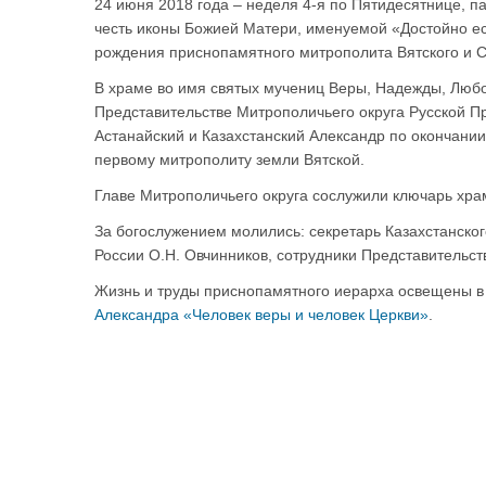
24 июня 2018 года – неделя 4-я по Пятидесятнице, 
честь иконы Божией Матери, именуемой «Достойно ес
рождения приснопамятного митрополита Вятского и 
В храме во имя святых мучениц Веры, Надежды, Люб
Представительстве Митрополичьего округа Русской П
Астанайский и Казахстанский Александр по окончани
первому митрополиту земли Вятской.
Главе Митрополичьего округа сослужили ключарь хра
За богослужением молились: секретарь Казахстанског
России О.Н. Овчинников, сотрудники Представительст
Жизнь и труды приснопамятного иерарха освещены 
Александра «Человек веры и человек Церкви»
.