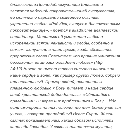
благочестии.Преподобномученица Елисавета
является небесной покровительницей супружества,
ей молятся о даровании семейного счастья,
укреплении любви. «Радуйся, супругом благочестивым
покровительнице», - поется в акафисте алапаевской
страдалице. Молиться об умножении любви и
искоренении всякой ненависти и злобы, особенно в
семьях, актуально в наше время, когда сбываются
пророческие слова Спасителя: «по причине умножения
беззакония, во многих охладеет любовь» (Мф
24:12).Ничто не имеет такого сильного влияния на
наше сердце и волю, как пример других людей, добрый
или негативный. Пример людей, исполненных
пламенною любовью к Богу, питает и наше сердце
этой христианской добродетелью. «Сближайся с
праведными - и через них приблизишься к Богу… Ибо
если смотреть на них полезно, то тем более учиться
у них», - говорит преподобный Исаак Сирии. Жизнь
святых показывает нам, каким образом исполнять
заповеди Господни. У святых алапаевских мучениц