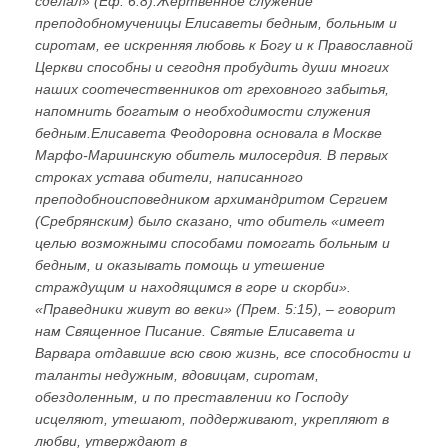
сделал» (Еф. 6:8).Жертвенное служение
преподобномученицы Елисаветы бедным, больным и
сиротам, ее искренняя любовь к Богу и к Православной
Церкви способны и сегодня пробудить души многих
наших соотечественников от греховного забытья,
напомнить богатым о необходимости служения
бедным.Елисавета Феодоровна основала в Москве
Марфо-Мариинскую обитель милосердия. В первых
строках устава обители, написанного
преподобноисповедником архимандритом Сергием
(Сребрянским) было сказано, что обитель «имеет
целью возможными способами помогать больным и
бедным, и оказывать помощь и утешение
страждущим и находящимся в горе и скорби».
«Праведники живут во веки» (Прем. 5:15), – говорит
нам Священное Писание. Святые Елисавета и
Варвара отдавшие всю свою жизнь, все способности и
таланты недужным, вдовицам, сиротам,
обездоленным, и по преставлении ко Господу
исцеляют, утешают, поддерживают, укрепляют в
любви, утверждают в