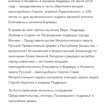
княгини Елисаветы и инокини Варвары.18 июля 2018
года – празднование в честь обретения мощей
преподобного Сергия, игумена Радонежского, и 100-
летие со дня мученического подвига великой княгини
Елисаветы и инокини Варвары.
В храме во имя святых мучениц Веры, Надежды,
Любови и Софии на Патриаршем подворье города
Москвы – Представительстве Митрополичьего округа
Русской Православной Церкви в Республике Казахстан –
митрополит Астанайский и Казахстанский Александр по
окончании Божественной Литургии совершил молебен
перед ковчегами с честными мощами
преподобномучениц Елисаветы и Варвары и Игумена
земли Русской - преподобного Сергия.Главе
Митрополичьего округа сослужили ключарь храма иерей
Сергий Неретин и клирики Подворья.
За богослужением молились сотрудники
Представительства, ктиторы Патриаршего подворья и
прихожане храма.