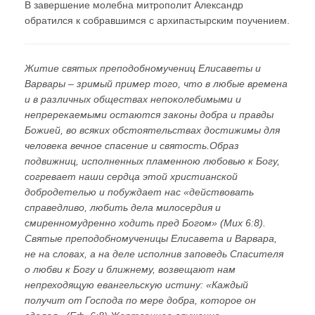
В завершение молебна митрополит Александр
обратился к собравшимся с архипастырским поучением.
Житие святых преподобномучениц Елисаветы и
Варвары – зримый пример того, что в любые времена
и в различных обществах непоколебимыми и
непререкаемыми остаются законы добра и правды
Божией, во всяких обстоятельствах достижимы для
человека вечное спасение и святость.Образ
подвижниц, исполненных пламенною любовью к Богу,
согревает наши сердца этой христианской
добродетелью и побуждает нас «действовать
справедливо, любить дела милосердия и
смиренномудренно ходить пред Богом» (Мих 6:8).
Святые преподобномученицы Елисавета и Варвара,
не на словах, а на деле исполнив заповедь Спасителя
о любви к Богу и ближнему, возвещают нам
непреходящую евангельскую истину: «Каждый
получит от Господа по мере добра, которое он