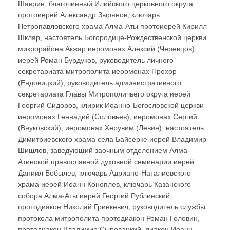
Шаврин, благочинный Илийского церковного округа
протоиерей Александр Зырянов, ключарь
Петропавловского храма Алма-Аты протоиерей Кирилл
Шкляр, настоятель Богородице-Рождественской церкви
микрорайона Акжар иеромонах Алексий (Черевцов),
иерей Роман Бурдуков, руководитель личного
секретариата митрополита иеромонах Прохор
(Ендовицкий), руководитель административного
секретариата Главы Митрополичьего округа иерей
Георгий Сидоров, клирик Иоанно-Богословской церкви
иеромонах Геннадий (Соловьев), иеромонах Сергий
(Внуковский), иеромонах Херувим (Левин), настоятель
Димитриевского храма села Байсерке иерей Владимир
Шишлов, заведующий заочным отделением Алма-
Атинской православной духовной семинарии иерей
Даниил Бобылев; ключарь Адриано-Наталиевского
храма иерей Иоанн Коноплев, ключарь Казанского
собора Алма-Аты иерей Георгий Рублинский;
протодиакон Николай Гринкевич, руководитель службы
протокола митрополита протодиакон Роман Головин,
протодиакон Владимир Сыровацкий, диакон Иоанн