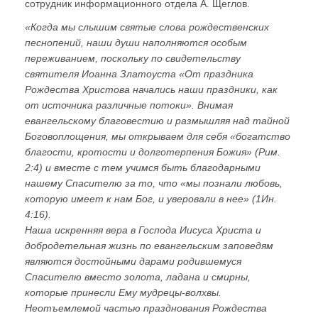
сотрудник информационного отдела А. Щеглов.
«Когда мы слышим святые слова рождественских
песнопений, наши души наполняются особым
переживанием, поскольку по свидетельству
святителя Иоанна Златоуста «От праздника
Рождества Христова начались наши праздники, как
от источника различные потоки». Внимая
евангельскому благовестию и размышляя над тайной
Боговоплощения, мы открываем для себя «богатство
благости, кротости и долготерпения Божия» (Рим.
2:4) и вместе с тем учимся быть благодарными
нашему Спасителю за то, что «мы познали любовь,
которую имеет к нам Бог, и уверовали в нее» (1Ин.
4:16).
Наша искренняя вера в Господа Иисуса Христа и
добродетельная жизнь по евангельским заповедям
являются достойными дарами родившемуся
Спасителю вместо золота, ладана и смирны,
которые принесли Ему мудрецы-волхвы.
Неотъемлемой частью празднования Рождества