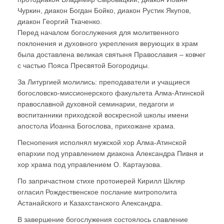
Чуркин, диакон Богдан Бойко, диакон Рустик Якупов,
диакон Георгий Ткаченко.
Перед началом богослужения для молитвенного
поклонения и духовного укрепления верующих в храм
была доставлена великая святыня Православия – ковчег
с частью Пояса Пресвятой Богородицы.
За Литургией молились: преподаватели и учащиеся
богословско-миссионерского факультета Алма-Атинской
православной духовной семинарии, педагоги и
воспитанники приходской воскресной школы имени
апостола Иоанна Богослова, прихожане храма.
Песнопения исполнял мужской хор Алма-Атинской
епархии под управлением диакона Александра Пивня и
хор храма под управлением О. Картаузова.
По запричастном стихе протоиерей Кирилл Шкляр
огласил Рождественское послание митрополита
Астанайского и Казахстанского Александра.
В завершение богослужения состоялось славление