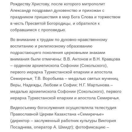
Рождеству Христову, после которого митрополит
Александр поздравил духовенство и прихожан с
праздником пришествия в мир Бога Слова и торжеством
в честь Пресвятой Богородицы, и обратился к
собравшимся с проповедью.
Во внимание к трудам по духовно-нравственному
воспитанию и религиозному образованию
подрастающего поколения церковными знаками
внимания были отмечены: В.В. Антонов и В.Н. Кравцова
– орденом архиепископа Софонии (Сокольского),
первого иерарха Туркестанской епархии и апостола
Семиречья; Т.В. Воробьева – медалью святых мучениц
Веры, Надежды, Любови и Софии; Н.Г. Мартынова –
медалью архиепископа Софонии (Сокольского), первого
иерарха Туркестанской епархии и апостола Семиречья.
Видеосъемку богослужения осуществляла телестудия
Православной Церкви Казахстана «Семиречье»
(директор – заслуженный работник культуры Виктория
Посаднева, оператор А. Шмидт); фотофиксацию –