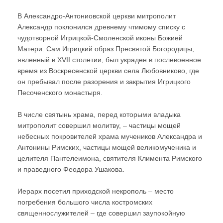
В Александро-Антониовской церкви митрополит
Александр поклонился древнему чтимому списку с
чудотворной Игрицкой-Смоленской иконы Божией
Матери. Сам Игрицкий образ Пресвятой Богородицы,
явленный в XVII столетии, был украден в послевоенное
время из Воскресенской церкви села Любовниково, где
он пребывал после разорения и закрытия Игрицкого
Песоченского монастыря.
В числе святынь храма, перед которыми владыка
митрополит совершил молитву, – частицы мощей
небесных покровителей храма мучеников Александра и
Антонины Римских, частицы мощей великомученика и
целителя Пантелеимона, святителя Климента Римского
и праведного Феодора Ушакова.
Иерарх посетил приходской некрополь – место
погребения большого числа костромских
священнослужителей – где совершил заупокойную