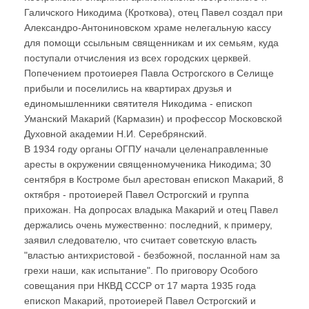
Галичского Никодима (Кроткова), отец Павел создал при
Александро-Антониновском храме нелегальную кассу
для помощи ссыльным священникам и их семьям, куда
поступали отчисления из всех городских церквей.
Попечением протоиерея Павла Острогского в Селище
прибыли и поселились на квартирах друзья и
единомышленники святителя Никодима - епископ
Уманский Макарий (Кармазин) и профессор Московской
Духовной академии Н.И. Серебрянский.
В 1934 году органы ОГПУ начали целенаправленные
аресты в окружении священномученика Никодима; 30
сентября в Костроме был арестован епископ Макарий, 8
октября - протоиерей Павел Острогский и группа
прихожан. На допросах владыка Макарий и отец Павел
держались очень мужественно: последний, к примеру,
заявил следователю, что считает советскую власть
"властью антихристовой - безбожной, посланной нам за
грехи наши, как испытание". По приговору Особого
совещания при НКВД СССР от 17 марта 1935 года
епископ Макарий, протоиерей Павел Острогский и