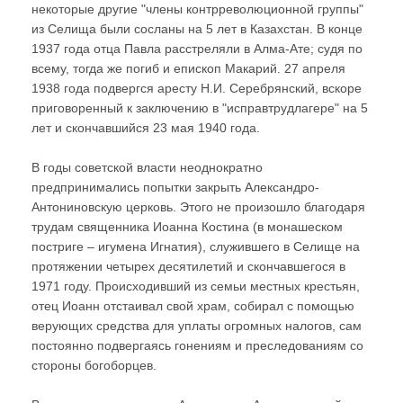
некоторые другие "члены контрреволюционной группы"
из Селища были сосланы на 5 лет в Казахстан. В конце
1937 года отца Павла расстреляли в Алма-Ате; судя по
всему, тогда же погиб и епископ Макарий. 27 апреля
1938 года подвергся аресту Н.И. Серебрянский, вскоре
приговоренный к заключению в "исправтрудлагере" на 5
лет и скончавшийся 23 мая 1940 года.
В годы советской власти неоднократно
предпринимались попытки закрыть Александро-
Антониновскую церковь. Этого не произошло благодаря
трудам священника Иоанна Костина (в монашеском
постриге – игумена Игнатия), служившего в Селище на
протяжении четырех десятилетий и скончавшегося в
1971 году. Происходивший из семьи местных крестьян,
отец Иоанн отстаивал свой храм, собирал с помощью
верующих средства для уплаты огромных налогов, сам
постоянно подвергаясь гонениям и преследованиям со
стороны богоборцев.