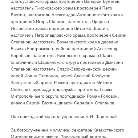
Златоустовского храма протоиерей Валерий Бунтеев,
настоятель Тихоновского храма протоиерей Петр
Бахтин, настоятель Александро-Антониновского храма
протоиерей Игорь Шашков, настоятель Пророко-
Ильинского храма протоиерей Виталий Шастин,
настоятель Петропавловского храма протоиерей Сергий
Степанов, настоятель Вознесенского храма деревни
Бычиха Костромского района протоиерей Александр
Воробьев, настоятель Никольского храма в Шарье,
благочинный Шарьинского округа протоиерей Дмитрий
Степанов, настоятель Спасо-Запрудненской церкви
иерей Иоанн Степанов, иерей Алексий Клобуков;
Заслуженный артист России протодиакон Михаил
Спельник, руководитель службы протокола Главы
Митрополичьего округа протодиакон Роман Головин,
диакон Сергий Бахтин, диакон Серафим Степанов.
Пел приходской хор под управлением И. Шашковой.
За богослужением молились: секретарь Казахстанского
Митрополичьего округа, Заслуженный деятель