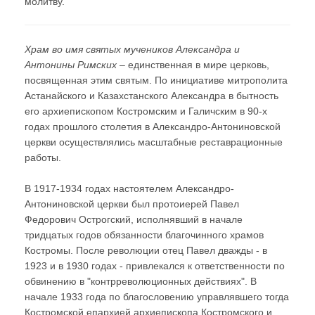
молитву.
Храм во имя святых мучеников Александра и
Антонины Римских
– единственная в мире церковь,
посвященная этим святым. По инициативе митрополита
Астанайского и Казахстанского Александра в бытность
его архиепископом Костромским и Галичским в 90-х
годах прошлого столетия в Александро-Антониновской
церкви осуществлялись масштабные реставрационные
работы.
В 1917-1934 годах настоятелем Александро-
Антониновской церкви был протоиерей Павел
Федорович Острогский, исполнявший в начале
тридцатых годов обязанности благочинного храмов
Костромы. После революции отец Павел дважды - в
1923 и в 1930 годах - привлекался к ответственности по
обвинению в "контрреволюционных действиях". В
начале 1933 года по благословению управлявшего тогда
Костромской епархией архиепископа Костромского и