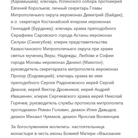
(Карамышев); ключарь Успенского собора протоиерей
Евгений Корольков; личный секретарь Главы
Митрополичьего округа иеромонах Димитрий (Байдек);
и.о. секретаря Костанайской епархии иеромонах
Геннадий (Бурдюжа); ключарь храма преподобного
Серафима Саровского города Астаны иеромонах
Силуан (Синегубов); клирик представительства
Казахстанского Митрополичьего округа при храме
святых мучениц Веры, Надежды, Любови и Софии
города Москвы иеромонах Даниил (Макогон);
руководитель секретариата митрополита иеромонах
Прохор (Ендовицкий); ключарь храма во имя
преподобного Сергия Радонежского иерей Сергий
Дианов; иерей Виктор Дрожников; иерей Андрей
Ивашинин; клирик Сергиевского храма иерей Николай
Горячев; руководитель службы протокола митрополита
протодиакон Роман Головин, диакон Илия Давыдов,
диакон Михаил Чумаков, диакон Ярослав Вохменцев.
За богослужением молились: настоятельница
монастыря в честь иконы Божией Матери «Взыскание