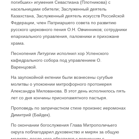
погибших» игумения Севастиана (Плотникова) с
насельницами обители; Заслуженный деятель
Казахстана, Заслуженный деятель искусств Российской
Федерации, член Патриаршего совета по развитию
русского церковного пения О.Н. Овчинников; сотрудники
епархиального управления, паломники и прихожане
храма.
Песнопения Литургии исполнил хор Успенского
кафедрального собора под управлением О.
Варенцовой.
На заупокойной ектении были вознесены сугубые
молитвы о упокоении митрофорного протоиерея
Александра Милованова. В этот день исполнилось пять
лет со дня кончины приснопамятного пастыря.
Проповедь по запричастном стихе произнес иеромонах
Димитрий (Байдек).
По окончании богослужения Глава Митрополичьего
округа поблагодарил духовенство и мирян за общую
молитву, после чего обратился к верующим с