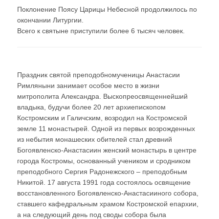
Поклонение Поясу Царицы Небесной продолжилось по
окончании Литургии.
Всего к святыне приступили более 6 тысяч человек.
Праздник святой преподобномученицы Анастасии
Римляныни занимает особое место в жизни
митрополита Александра. Выскопреосвященнейший
владыка, будучи более 20 лет архиепископом
Костромским и Галичским, возродил на Костромской
земле 11 монастырей. Одной из первых возрожденных
из небытия монашеских обителей стал древний
Богоявленско-Анастасиин женский монастырь в центре
города Костромы, основанный учеником и сродником
преподобного Сергия Радонежского – преподобным
Никитой. 17 августа 1991 года состоялось освящение
восстановленного Богоявленско-Анастасииного собора,
ставшего кафедральным храмом Костромской епархии,
а на следующий день под своды собора была