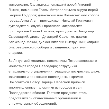
митрополия, Салаватская епархия) иерей Антоний
Лыжин, помощник Главы Митрополичьего округа иерей
Георгий Сидоров; диаконский чин Вознесенского собора
города Алма-Аты – протодиакон Николай Гринкевич,
руководитель службы протокола митрополита
протодиакон Роман Головин, протодиакон Владимир
Сыровацкий, диакон Димитрий Савченко, диакон
Александр Мокий, диакон Виталий Быструшкин; клирики
Благовещенского собора и священнослужители
епархии.
За Литургией молились насельницы Петропавловского
монастыря города Павлодара; сотрудники
епархиального управления, учащиеся воскресных школ,
казачество и прихожане павлодарских храмов.
Поклониться Поясу Царицы Небесной прибыли
многочисленные паломники из городов и сел
Павлодарской области. Гостями праздника стали
представители общественных организаций и
этнокультурных объединений.