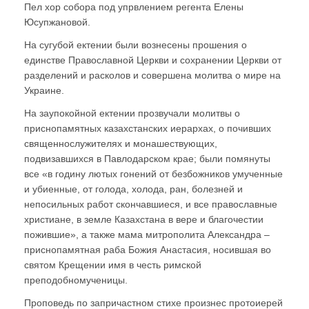
Пел хор собора под упрвлением регента Елены
Юсупжановой.
На сугубой ектении были вознесены прошения о
единстве Православной Церкви и сохранении Церкви от
разделений и расколов и совершена молитва о мире на
Украине.
На заупокойной ектении прозвучали молитвы о
приснопамятных казахстанских иерархах, о почивших
священнослужителях и монашествующих,
подвизавшихся в Павлодарском крае; были помянуты
все «в годину лютых гонений от безбожников умученные
и убиенные, от голода, холода, ран, болезней и
непосильных работ скончавшиеся, и все православные
христиане, в земле Казахстана в вере и благочестии
пожившие», а также мама митрополита Александра –
приснопамятная раба Божия Анастасия, носившая во
святом Крещении имя в честь римской
преподобномученицы.
Проповедь по запричастном стихе произнес протоиерей