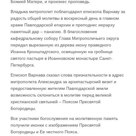
Божией Матери, и произнес проповедь.
Владыка митрополит поблагодарил епископа Варнаву за
радость общей молитвы в воскресный день в главном
храме Павлодарской епархии и преподнес иерарху
памятный дар – панагию. В благословение
кафедральному собору Глава Митрополичьего округа
передал вырезанную из дерева икону праведного
Иоанна Кронштадтского, освященную на гробнице
святого пастыря в Иоанновском монастыре Санкт-
Петербурга.
Епископ Варнава сказал слова признательности в адрес
митрополита Александра за архипастырский визит и
предоставленную жителям Павлодарской земли
возможность склониться в молитве перед великой
христианской святыней – Поясом Пресвятой
Богородицы.
Все участники богослужения на молитвенную память
получили иконки с изображением Пресвятой
Богородицы и Ее честного Пояса.