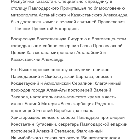
Республике Казахстан. Специально к празднику в
столицу Павлодарского Прииртышья по благословению
митрополита Астанайского и Казахстанского Александра
был доставлен ковчег с великой святыней Православия
– Поясом Пресвятой Богородицы.
Воскресную Божественную Литургию в Благовещенском
кафедральном соборе совершил Глава Православной
Церкви Казахстана митрополит Астанайский и
Казахстанский Александр.
Его Высокопреосвященству сослужили: епископ
Павлодарский и Экибастузский Варнава, епископ
Кокшетауский и Акмолинский Серапион; благочинный
приходов города Алма-Аты протоиерей Валерий
Захаров, настоятель алма-атинского храма в честь
иконы Божией Матери «Всех скорбящих Радость»
протоиерей Евгений Воробьев, ключарь
Христорождественского собора Павлодара протоиерей
Константин Кутасевич, секретарь Павлодарской епархии
протоиерей Алексий Степанов, благочинный
Ишимбайского церковного округа (Башкортостанская