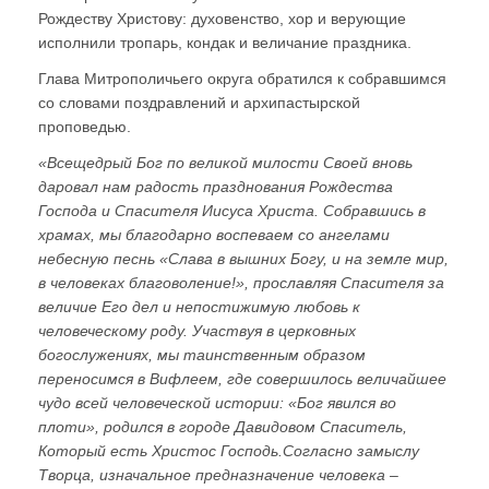
Рождеству Христову: духовенство, хор и верующие
исполнили тропарь, кондак и величание праздника.
Глава Митрополичьего округа обратился к собравшимся
со словами поздравлений и архипастырской
проповедью.
«Всещедрый Бог по великой милости Своей вновь
даровал нам радость празднования Рождества
Господа и Спасителя Иисуса Христа. Собравшись в
храмах, мы благодарно воспеваем со ангелами
небесную песнь «Слава в вышних Богу, и на земле мир,
в человеках благоволение!», прославляя Спасителя за
величие Его дел и непостижимую любовь к
человеческому роду. Участвуя в церковных
богослужениях, мы таинственным образом
переносимся в Вифлеем, где совершилось величайшее
чудо всей человеческой истории: «Бог явился во
плоти», родился в городе Давидовом Спаситель,
Который есть Христос Господь.Согласно замыслу
Творца, изначальное предназначение человека –