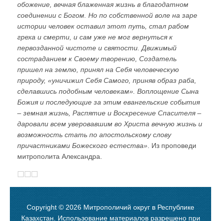
обожение, вечная блаженная жизнь в благодатном
соединении с Богом. Но по собственной воле на заре
истории человек оставил этот путь, стал рабом
греха и смерти, и сам уже не мог вернуться к
первозданной чистоте и святости. Движимый
состраданием к Своему творению, Создатель
пришел на землю, принял на Себя человеческую
природу, «уничижил Себя Самого, приняв образ раба,
сделавшись подобным человекам». Воплощение Сына
Божия и последующие за этим евангельские события
– земная жизнь, Распятие и Воскресение Спасителя –
даровали всем уверовавшим во Христа вечную жизнь и
возможность стать по апостольскому слову
причастниками Божеского естества»
. Из проповеди
митрополита Александра.
Copyright © 2026 Митрополичий округ в Республике
Казахстан. Использование материалов разрешено при