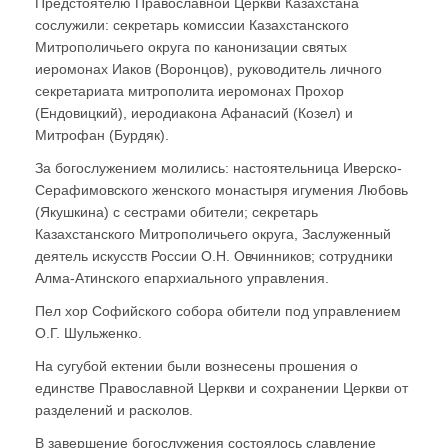
Предстоятелю Православной Церкви Казахстана
сослужили: секретарь комиссии Казахстанского
Митрополичьего округа по канонизации святых
иеромонах Иаков (Воронцов), руководитель личного
секретариата митрополита иеромонах Прохор
(Ендовицкий), иеродиакона Афанасий (Козел) и
Митрофан (Бурдяк).
За богослужением молились: настоятельница Иверско-
Серафимовского женского монастыря игумения Любовь
(Якушкина) с сестрами обители; секретарь
Казахстанского Митрополичьего округа, Заслуженный
деятель искусств России О.Н. Овчинников; сотрудники
Алма-Атинского епархиального управления.
Пел хор Софийского собора обители под управлением
О.Г. Шульженко.
На сугубой ектении были вознесены прошения о
единстве Православной Церкви и сохранении Церкви от
разделений и расколов.
В завершение богослужения состоялось славление