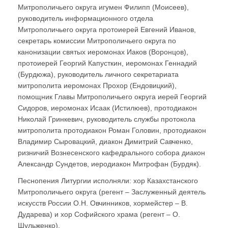
Митрополичьего округа игумен Филипп (Моисеев),
руководитель информационного отдела
Митрополичьего округа протоиерей Евгений Иванов,
секретарь комиссии Митрополичьего округа по
канонизации святых иеромонах Иаков (Воронцов),
протоиерей Георгий Капусткин, иеромонах Геннадий
(Бурдюжа), руководитель личного секретариата
митрополита иеромонах Прохор (Ендовицкий),
помощник Главы Митрополичьего округа иерей Георгий
Сидоров, иеромонах Исаак (Истилюев), протодиакон
Николай Гринкевич, руководитель службы протокола
митрополита протодиакон Роман Головин, протодиакон
Владимир Сыровацкий, диакон Димитрий Савченко,
ризничий Вознесенского кафедрального собора диакон
Александр Сундетов, иеродиакон Митрофан (Бурдяк).
Песнопения Литургии исполняли: хор Казахстанского
Митрополичьего округа (регент – Заслуженный деятель
искусств России О.Н. Овчинников, хормейстер – В.
Дударева) и хор Софийского храма (регент – О.
Шульженко).