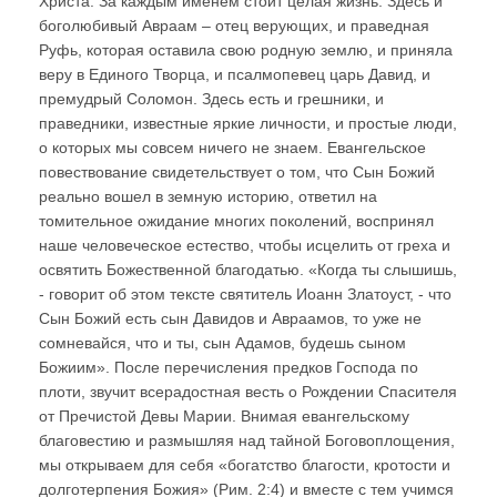
Христа. За каждым именем стоит целая жизнь. Здесь и
боголюбивый Авраам – отец верующих, и праведная
Руфь, которая оставила свою родную землю, и приняла
веру в Единого Творца, и псалмопевец царь Давид, и
премудрый Соломон. Здесь есть и грешники, и
праведники, известные яркие личности, и простые люди,
о которых мы совсем ничего не знаем. Евангельское
повествование свидетельствует о том, что Сын Божий
реально вошел в земную историю, ответил на
томительное ожидание многих поколений, воспринял
наше человеческое естество, чтобы исцелить от греха и
освятить Божественной благодатью. «Когда ты слышишь,
- говорит об этом тексте святитель Иоанн Златоуст, - что
Сын Божий есть сын Давидов и Авраамов, то уже не
сомневайся, что и ты, сын Адамов, будешь сыном
Божиим». После перечисления предков Господа по
плоти, звучит всерадостная весть о Рождении Спасителя
от Пречистой Девы Марии. Внимая евангельскому
благовестию и размышляя над тайной Боговоплощения,
мы открываем для себя «богатство благости, кротости и
долготерпения Божия» (Рим. 2:4) и вместе с тем учимся