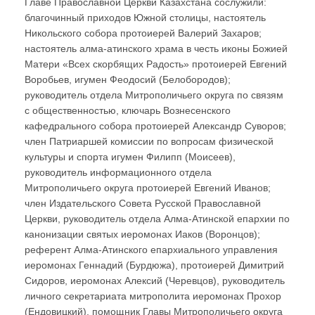
Главе Православной Церкви Казахстана сослужили:
благочинный приходов Южной столицы, настоятель
Никольского собора протоиерей Валерий Захаров;
настоятель алма-атинского храма в честь иконы Божией
Матери «Всех скорбящих Радость» протоиерей Евгений
Воробьев, игумен Феодосий (Белобородов);
руководитель отдела Митрополичьего округа по связям
с общественностью, ключарь Вознесенского
кафедрального собора протоиерей Александр Суворов;
член Патриаршей комиссии по вопросам физической
культуры и спорта игумен Филипп (Моисеев),
руководитель информационного отдела
Митрополичьего округа протоиерей Евгений Иванов;
член Издательского Совета Русской Православной
Церкви, руководитель отдела Алма-Атинской епархии по
канонизации святых иеромонах Иаков (Воронцов);
референт Алма-Атинского епархиального управления
иеромонах Геннадий (Бурдюжа), протоиерей Димитрий
Сидоров, иеромонах Алексий (Черевцов), руководитель
личного секретариата митрополита иеромонах Прохор
(Ендовицкий), помощник Главы Митрополичьего округа