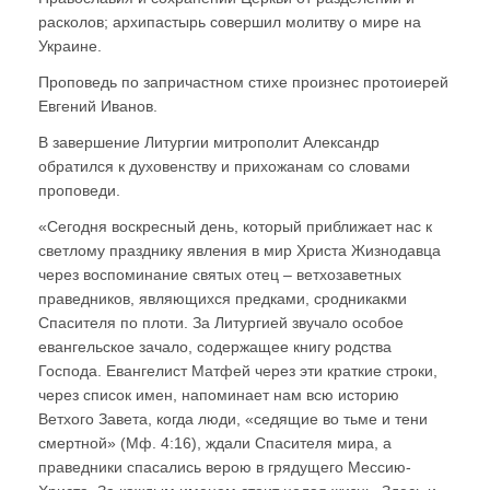
расколов; архипастырь совершил молитву о мире на
Украине.
Проповедь по запричастном стихе произнес протоиерей
Евгений Иванов.
В завершение Литургии митрополит Александр
обратился к духовенству и прихожанам со словами
проповеди.
«Сегодня воскресный день, который приближает нас к
светлому празднику явления в мир Христа Жизнодавца
через воспоминание святых отец – ветхозаветных
праведников, являющихся предками, сродникакми
Спасителя по плоти. За Литургией звучало особое
евангельское зачало, содержащее книгу родства
Господа. Евангелист Матфей через эти краткие строки,
через список имен, напоминает нам всю историю
Ветхого Завета, когда люди, «седящие во тьме и тени
смертной» (Мф. 4:16), ждали Спасителя мира, а
праведники спасались верою в грядущего Мессию-