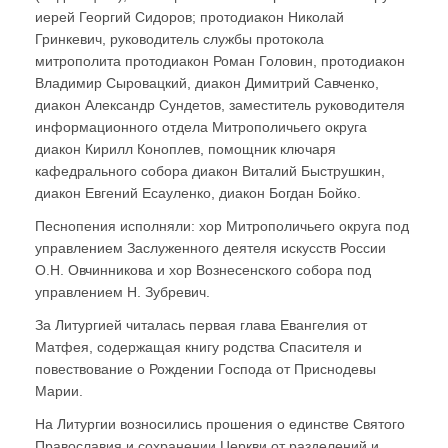
иерей Георгий Сидоров; протодиакон Николай
Гринкевич, руководитель службы протокола
митрополита протодиакон Роман Головин, протодиакон
Владимир Сыровацкий, диакон Димитрий Савченко,
диакон Александр Сундетов, заместитель руководителя
информационного отдела Митрополичьего округа
диакон Кирилл Коноплев, помощник ключаря
кафедрального собора диакон Виталий Быструшкин,
диакон Евгений Есауленко, диакон Богдан Бойко.
Песнопения исполняли: хор Митрополичьего округа под
управлением Заслуженного деятеля искусств России
О.Н. Овчинникова и хор Вознесенского собора под
управлением Н. Зубревич.
За Литургией читалась первая глава Евангелия от
Матфея, содержащая книгу родства Спасителя и
повествование о Рождении Господа от Приснодевы
Марии.
На Литургии возносились прошения о единстве Святого
Православия и сохранении Церкви от разделений и