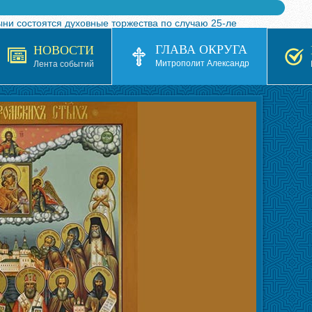
ыни состоятся духовные торжества по случаю 25-ле
 турнира по волейболу, посвященного 25-летию обр
ГЛАВА ОКРУГА
НОВОСТИ
я в Казахстане»
Митрополит Александр
Лента событий
кой епархией Русской Православной Церкви в 1927–19
 документов на 2026-2027 учебный год