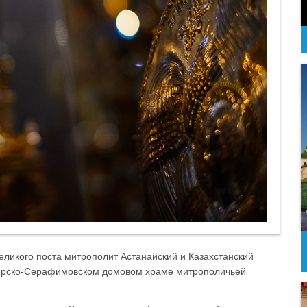
Великого поста митрополит Астанайский и Казахстанский
верско-Серафимовском домовом храме митрополичьей