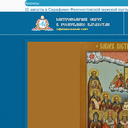
Анонсы
11 августа в Серафимо-Феогностовской мужской пуст
Выпущен в свет буклет о проведении Международного
Вышел в свет новый номер журнала «Свет Православи
Вышла в свет монография «Управляющие Алма-Атинс
Алма-Атинская духовная семинария объявляет прием