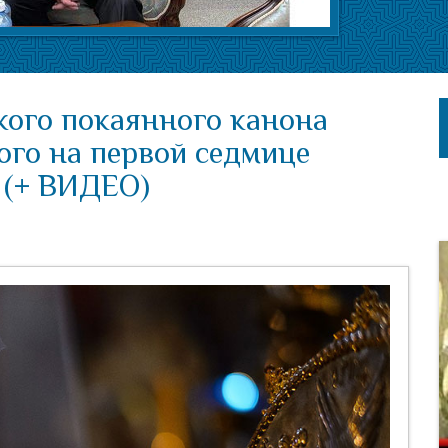
кого покаянного канона
ого на первой седмице
 (+ ВИДЕО)