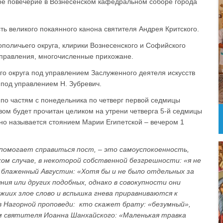
е повечерие в Вознесенском кафедральном соборе города
ь великого покаянного канона святителя Андрея Критского.
поличьего округа, клирики Вознесенского и Софийского
управления, многочисленные прихожане.
о округа под управлением Заслуженного деятеля искусств
 под управлением Н. Зубревич.
 по частям с понедельника по четверг первой седмицы
авом будет прочитан целиком на утрени четверга 5-й седмицы
нно называется стоянием Марии Египетской – вечером 1
 помогает справиться пост, – это самоуспокоенность,
ком случае, в некоторой собственной безгрешности: «я не
т блаженный Августин: «Хотя бы и не было отдельных за
ния или других подобных, однако в совокупности они
жиих злое слово и вспышка гнева приравниваются к
в Нагорной проповеди: кто скажет брату: «безумный»,
ам святителя Иоанна Шанхайского: «Маленькая травка