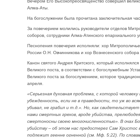
Вечером Его Высокопреосвященство совершил велико
Алма-Аты.
На богослужении была прочитана заключительная част
За повечерием молились руководители отделов Митро
соборов, сотрудники Алма-Атинского епархиального 
Песнопения повечерия исполняли: хор Митрополичьег
России О.Н. Овчинникова и хор Вознесенского собора
Канон святого Андрея Критского, который исполнялся
Великого поста, в соответствии с богослужебным Уст
Великого поста за богослужением, которое традицио
апреля.
«Серьезная духовная проблема, с которой человеку
убежденность, если не в праведности, то уж во вся
убивал, не грабил и т.д.». Но, как свидетельствуе
нами смертных грехов, вроде убийства, прелюбодея
смертоносны своею многочисленностью». В очах Бо
убийству – об этом нас предостерег Сам Христос 
подлежит геенне огненной (см. Мф. 5:22). По слов