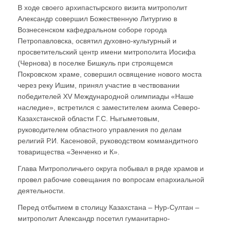
В ходе своего архипастырского визита митрополит
Александр совершил Божественную Литургию в
Вознесенском кафедральном соборе города
Петропавловска, освятил духовно-культурный и
просветительский центр имени митрополита Иосифа
(Чернова) в поселке Бишкуль при строящемся
Покровском храме, совершил освящение нового моста
через реку Ишим, принял участие в чествовании
победителей XV Международной олимпиады «Наше
наследие», встретился с заместителем акима Северо-
Казахстанской области Г.С. Ныгыметовым,
руководителем областного управления по делам
религий Р.И. Касеновой, руководством коммандитного
товарищества «Зенченко и К».
Глава Митрополичьего округа побывал в ряде храмов и
провел рабочие совещания по вопросам епархиальной
деятельности.
Перед отбытием в столицу Казахстана – Нур-Султан –
митрополит Александр посетил гуманитарно-