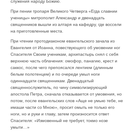
служения народу Божию.
При пении тропаря Великого Четверга «Егда славнии
ученицы» митрополит Александр и двенадцать
священников вышли из алтаря на кафедру, где воссели
на приготовленные места.
При чтении протодиаконом евангельского зачала из
Евангелия от Иоанна, повествующего об умовении ног
Спасителя Своим ученикам, архипастырь снял с себя
верхнюю часть облачения: омофор, панагию, крест и
саккос, после чего препоясался лентием (длинным
белым полотенцем) и по очереди умыл ноги
одиннадцати священникам. Двенадцатый
священнослужитель, по чину символизирующий
апостола Петра, сначала отказывается от умовения, но
потом, после евангельских слов «Аще не умыю тебе, не
имаши части со Мною», просит омыть не только его
ноги, но и руки и главу, затем произносится ответ
Спасителя: «Измовенный не требует, токмо нозе
умыти…»