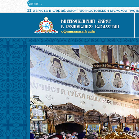
Анонсы
11 августа в Серафимо-Феогностовской мужской пуст
Выпущен в свет буклет о проведении Международного
Вышел в свет новый номер журнала «Свет Православи
Вышла в свет монография «Управляющие Алма-Атинс
Алма-Атинская духовная семинария объявляет прием