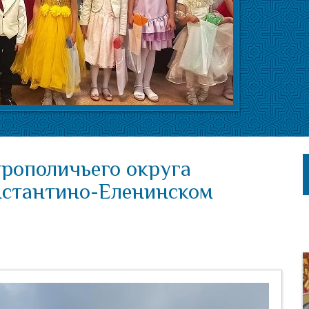
трополичьего округа
нстантино-Еленинском