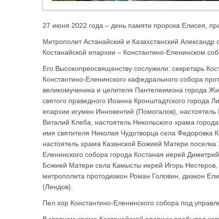
27 июня 2022 года – день памяти пророка Елисея, пр
Митрополит Астанайский и Казахстанский Александр
Костанайской епархии – Константино-Еленинском соб
Его Высокопреосвященству сослужили: секретарь Кос
Константино-Еленинского кафедрального собора прот
великомученика и целителя Пантелеимона города Жит
святого праведного Иоанна Кронштадтского города Ли
епархии игумен Иннокентий (Помогалов), настоятель
Виталий Клеба, настоятель Никольского храма города
имя святителя Николая Чудотворца села Федоровка К
настоятель храма Казанской Божией Матери поселка 
Еленинского собора города Костаная иерей Димитрий
Божией Матери села Камысты иерей Игорь Нестеров, 
митрополита протодиакон Роман Головин, диакон Ели
(Лендов).
Пел хор Константино-Еленинского собора под управл
В главном храме Костанайской епархии пребывал ковч