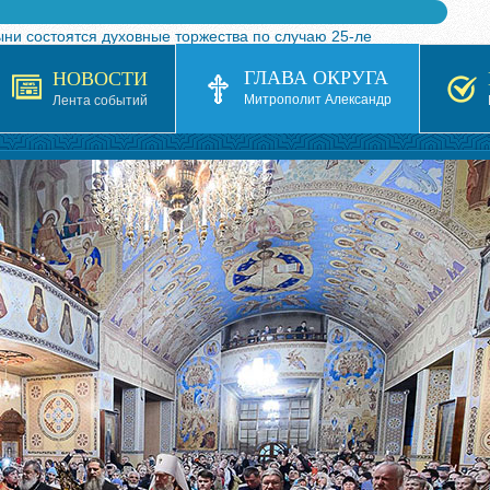
ыни состоятся духовные торжества по случаю 25-ле
 турнира по волейболу, посвященного 25-летию обр
ГЛАВА ОКРУГА
НОВОСТИ
я в Казахстане»
Митрополит Александр
Лента событий
кой епархией Русской Православной Церкви в 1927–19
 документов на 2026-2027 учебный год