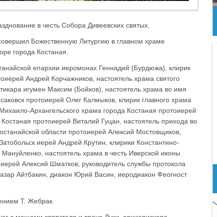
азднование в честь Собора Дивеевских святых.
 совершил Божественную Литургию в главном храме
оре города Костаная.
танайской епархии иеромонах Геннадий (Бурдюжа), клирик
оиерей Андрей Корчажников, настоятель храма святого
икара игумен Максим (Бойков), настоятель храма во имя
саковск протоиерей Олег Калмыков, клирик главного храма
 Михаило-Архангельского храма города Костаная протоиерей
 Костаная протоиерей Виталий Гуцан, настоятель прихода во
останайской области протоиерей Алексий Мостовщиков,
Затобольск иерей Андрей Крутин, клирики Константино-
 Мануйленко, настоятель храма в честь Иверской иконы
иерей Алексий Шматков; руководитель службы протокола
азар Айтбакин, диакон Юрий Васин, иеродиакон Феогност
ением Т. Жебрак.
ег с мощами святителя и врача Луки, архиепископа