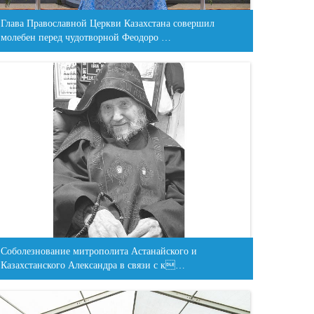
Глава Православной Церкви Казахстана совершил
молебен перед чудотворной Феодоро …
Соболезнование митрополита Астанайского и
Казахстанского Александра в связи с к…