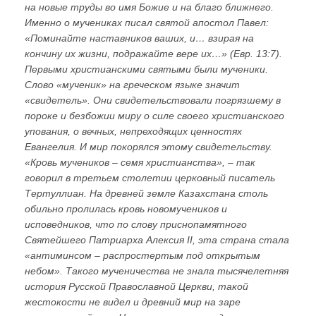
на новые труды во имя Божие и на благо ближнего.
Именно о мучениках писал святой апостол Павел:
«Поминайте наставников ваших, и… взирая на
кончину их жизни, подражайте вере их…» (Евр. 13:7).
Первыми христианскими святыми были мученики.
Слово «мученик» на греческом языке значит
«свидетель». Они свидетельствовали погрязшему в
пороке и безбожии миру о силе своего христианского
упования, о вечных, непреходящих ценностях
Евангелия. И мир покорялся этому свидетельству.
«Кровь мучеников – семя христианства», – так
говорил в третьем столетии церковный писатель
Тертуллиан. На древней земле Казахстана столь
обильно пролилась кровь новомучеников и
исповедников, что по слову приснопамятного
Святейшего Патриарха Алексия II, эта страна стала
«антиминсом – распростертым под открытым
небом». Такого мученичества не знала тысячелетняя
история Русской Православной Церкви, такой
жестокости не видел и древний мир на заре