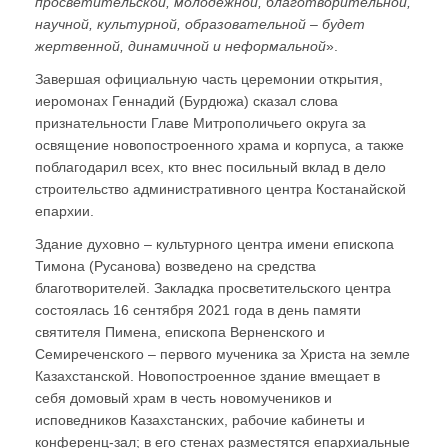
просветительской, молодежной, благотворительной,
научной, культурной, образовательной – будет
жертвенной, динамичной и неформальной
».
Завершая официальную часть церемонии открытия,
иеромонах Геннадий (Бурдюжа) сказал слова
признательности Главе Митрополичьего округа за
освящение новопостроенного храма и корпуса, а также
поблагодарил всех, кто внес посильный вклад в дело
строительство административного центра Костанайской
епархии.
Здание духовно – культурного центра имени епископа
Тимона (Русанова) возведено на средства
благотворителей. Закладка просветительского центра
состоялась 16 сентября 2021 года в день памяти
святителя Пимена, епископа Верненского и
Семиреченского – первого мученика за Христа на земле
Казахстанской. Новопостроенное здание вмещает в
себя домовый храм в честь новомучеников и
исповедников Казахстанских, рабочие кабинеты и
конференц-зал; в его стенах разместятся епархиальные