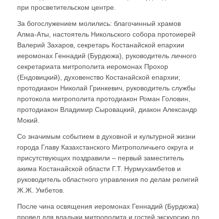
при просветительском центре.
За богослужением молились: благочинный храмов
Алма-Аты, настоятель Никольского собора протоиерей
Валерий Захаров, секретарь Костанайской епархии
иеромонах Геннадий (Бурдюжа), руководитель личного
секретариата митрополита иеромонах Прохор
(Ендовицкий), духовенство Костанайской епархии;
протодиакон Николай Гринкевич, руководитель службы
протокола митрополита протодиакон Роман Головин,
протодиакон Владимир Сыровацкий, диакон Александр
Мокий.
Со значимым событием в духовной и культурной жизни
города Главу Казахстанского Митрополичьего округа и
присутствующих поздравили – первый заместитель
акима Костанайской области Г.Т. Нурмухамбетов и
руководитель областного управления по делам религий
Ж.Ж. Умбетов.
После чина освящения иеромонах Геннадий (Бурдюжа)
провел для владыки митрополита и гостей экскурсию по