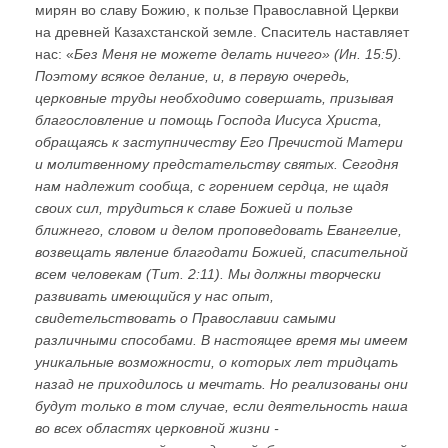
мирян во славу Божию, к пользе Православной Церкви
на древней Казахстанской земле. Спаситель наставляет
нас: «
Без Меня не можете делать ничего» (Ин. 15:5).
Поэтому всякое делание, и, в первую очередь,
церковные труды необходимо совершать, призывая
благословление и помощь Господа Иисуса Христа,
обращаясь к заступничеству Его Пречистой Матери
и молитвенному предстательству святых. Сегодня
нам надлежит сообща, с горением сердца, не щадя
своих сил, трудиться к славе Божией и пользе
ближнего, словом и делом проповедовать Евангелие,
возвещать явление благодати Божией, спасительной
всем человекам (Тит. 2:11). Мы должны творчески
развивать имеющийся у нас опыт,
свидетельствовать о Православии самыми
различными способами. В настоящее время мы имеем
уникальные возможности, о которых лет тридцать
назад не приходилось и мечтать. Но реализованы они
будут только в том случае, если деятельность наша
во всех областях церковной жизни -