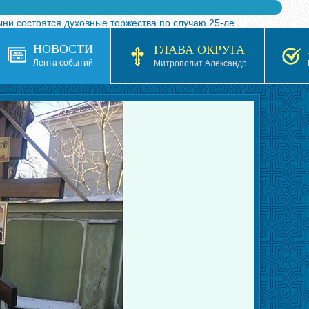
ыни состоятся духовные торжества по случаю 25-ле
 турнира по волейболу, посвященного 25-летию обр
НОВОСТИ
ГЛАВА ОКРУГА
я в Казахстане»
Лента событий
Митрополит Александр
кой епархией Русской Православной Церкви в 1927–19
 документов на 2026-2027 учебный год