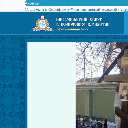
Анонсы
11 августа в Серафимо-Феогностовской мужской пуст
Выпущен в свет буклет о проведении Международного
Вышел в свет новый номер журнала «Свет Православи
Вышла в свет монография «Управляющие Алма-Атинс
Алма-Атинская духовная семинария объявляет прием