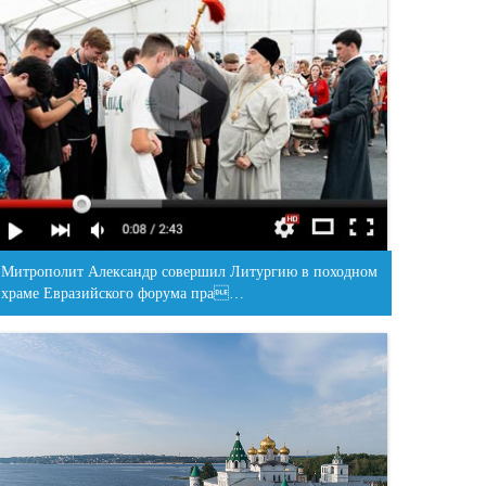
Митрополит Александр совершил Литургию в походном
храме Евразийского форума пра…