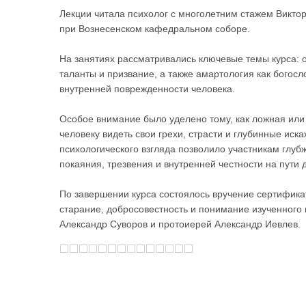
Лекции читала психолог с многолетним стажем Виктор
при Вознесенском кафедральном соборе.
На занятиях рассматривались ключевые темы курса: о
таланты и призвание, а также амартология как богос
внутренней поврежденности человека.
Особое внимание было уделено тому, как ложная ил
человеку видеть свои грехи, страсти и глубинные иск
психологического взгляда позволило участникам глубж
покаяния, трезвения и внутренней честности на пути 
По завершении курса состоялось вручение сертифика
старание, добросовестность и понимание изученного
Александр Суворов и протоиерей Александр Иевлев.