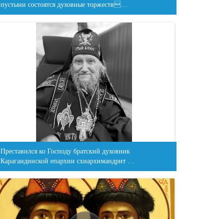
пустыни состоятся духовные торжеств…
Преставился ко Господу братский духовник
Карагандинской епархии схиархимандрит …