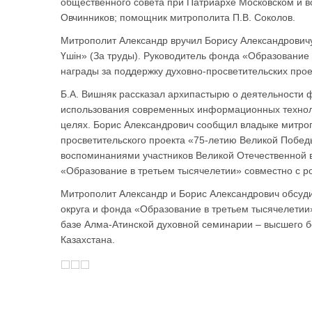
общественного совета при Патриархе Московском и вс
Овчинников; помощник митрополита П.В. Соколов.
Митрополит Александр вручил Борису Александровичу
Үшiн» (За труды). Руководитель фонда «Образование
награды за поддержку духовно-просветительских прое
Б.А. Вишняк рассказал архипастырю о деятельности 
использования современных информационных техноло
целях. Борис Александрович сообщил владыке митро
просветительского проекта «75-летию Великой Побед
воспоминаниями участников Великой Отечественной 
«Образование в третьем тысячелетии» совместно с р
Митрополит Александр и Борис Александрович обсуди
округа и фонда «Образование в третьем тысячелетии
базе Алма-Атинской духовной семинарии – высшего б
Казахстана.