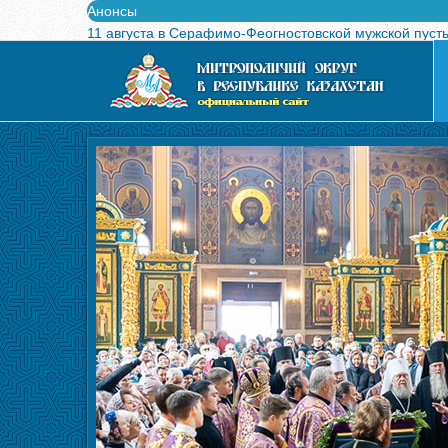
Анонсы
11 августа в Серафимо-Феогностовской мужской пуст
Выпущен в свет буклет о проведении Международного
Вышел в свет новый номер журнала «Свет Православи
Вышла в свет монография «Управляющие Алма-Атинс
Алма-Атинская духовная семинария объявляет прием