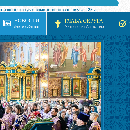
ыни состоятся духовные торжества по случаю 25-ле
 турнира по волейболу, посвященного 25-летию обр
НОВОСТИ
ГЛАВА ОКРУГА
я в Казахстане»
Лента событий
Митрополит Александр
кой епархией Русской Православной Церкви в 1927–19
 документов на 2026-2027 учебный год