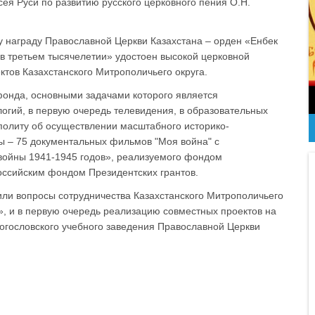
ея Руси по развитию русского церковного пения О.Н.
 награду Православной Церкви Казахстана – орден «Енбек
 в третьем тысячелетии» удостоен высокой церковной
ктов Казахстанского Митрополичьего округа.
фонда, основными задачами которого является
гий, в первую очередь телевидения, в образовательных
политу об осуществлении масштабного историко-
ы – 75 документальных фильмов "Моя война" с
войны 1941-1945 годов», реализуемого фондом
оссийским фондом Президентских грантов.
ли вопросы сотрудничества Казахстанского Митрополичьего
», и в первую очередь реализацию совместных проектов на
огословского учебного заведения Православной Церкви