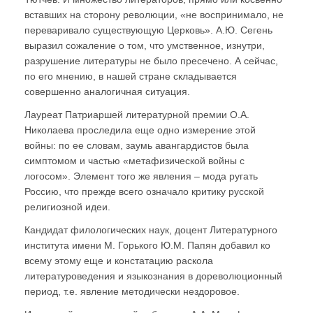
вставших на сторону революции, «не воспринимало, не
переваривало существующую Церковь». А.Ю. Сегень
выразил сожаление о том, что умственное, изнутри,
разрушение литературы не было пресечено. А сейчас,
по его мнению, в нашей стране складывается
совершенно аналогичная ситуация.
Лауреат Патриаршей литературной премии О.А.
Николаева проследила еще одно измерение этой
войны: по ее словам, заумь авангардистов была
симптомом и частью «метафизической войны с
логосом». Элемент того же явления – мода ругать
Россию, что прежде всего означало критику русской
религиозной идеи.
Кандидат филологических наук, доцент Литературного
института имени М. Горького Ю.М. Папян добавил ко
всему этому еще и констатацию раскола
литературоведения и языкознания в дореволюционный
период, т.е. явление методически нездоровое.