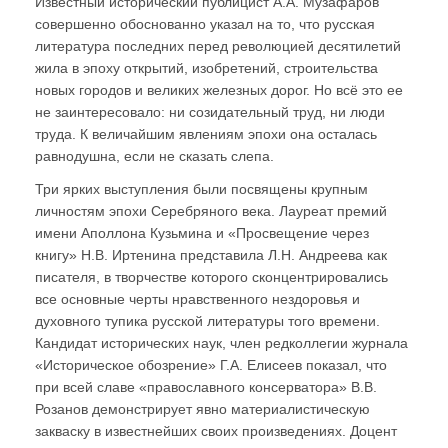
Известный исторический публицист А.А. Музафаров
совершенно обоснованно указал на то, что русская
литература последних перед революцией десятилетий
жила в эпоху открытий, изобретений, строительства
новых городов и великих железных дорог. Но всё это ее
не заинтересовало: ни созидательный труд, ни люди
труда. К величайшим явлениям эпохи она осталась
равнодушна, если не сказать слепа.
Три ярких выступления были посвящены крупным
личностям эпохи Серебряного века. Лауреат премий
имени Аполлона Кузьмина и «Просвещение через
книгу» Н.В. Иртенина представила Л.Н. Андреева как
писателя, в творчестве которого сконцентрировались
все основные черты нравственного нездоровья и
духовного тупика русской литературы того времени.
Кандидат исторических наук, член редколлегии журнала
«Историческое обозрение» Г.А. Елисеев показал, что
при всей славе «православного консерватора» В.В.
Розанов демонстрирует явно материалистическую
закваску в известнейших своих произведениях. Доцент