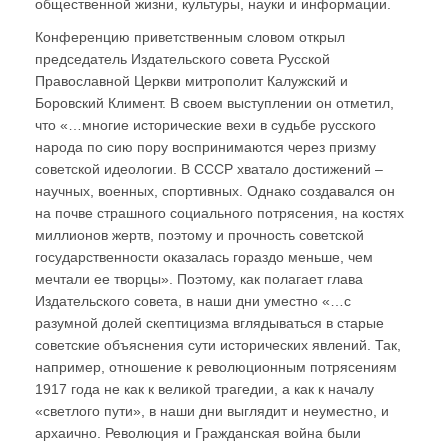
общественной жизни, культуры, науки и информации.
Конференцию приветственным словом открыл
председатель Издательского совета Русской
Православной Церкви митрополит Калужский и
Боровский Климент. В своем выступлении он отметил,
что «…многие исторические вехи в судьбе русского
народа по сию пору воспринимаются через призму
советской идеологии. В СССР хватало достижений –
научных, военных, спортивных. Однако создавался он
на почве страшного социального потрясения, на костях
миллионов жертв, поэтому и прочность советской
государственности оказалась гораздо меньше, чем
мечтали ее творцы». Поэтому, как полагает глава
Издательского совета, в наши дни уместно «…с
разумной долей скептицизма вглядываться в старые
советские объяснения сути исторических явлений. Так,
например, отношение к революционным потрясениям
1917 года не как к великой трагедии, а как к началу
«светлого пути», в наши дни выглядит и неуместно, и
архаично. Революция и Гражданская война были