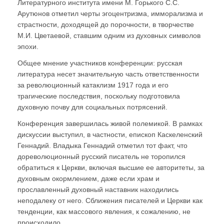
Литературного института имени М. Горького С.С.
Арутюнов отметил черты эгоцентризма, имморализма и
страстности, доходящей до порочности, в творчестве
М.И. Цветаевой, ставшим одним из духовных символов
эпохи.
Общее мнение участников конференции: русская
литература несет значительную часть ответственности
за революционный катаклизм 1917 года и его
трагические последствия, поскольку подготовила
духовную почву для социальных потрясений.
Конференция завершилась живой полемикой. В рамках
дискуссии выступил, в частности, епископ Каскеленский
Геннадий. Владыка Геннадий отметил тот факт, что
дореволюционный русский писатель не торопился
обратиться к Церкви, включая высшие ее авторитеты, за
духовным окормлением, даже если храм и
прославленный духовный наставник находились
неподалеку от него. Сближения писателей и Церкви как
тенденции, как массового явления, к сожалению, не
происходило.