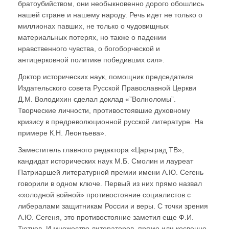
братоубийством, они необыкновенно дорого обошлись
нашей стране и нашему народу. Речь идет не только о
миллионах павших, не только о чудовищных
материальных потерях, но также о падении
нравственного чувства, о богоборческой и
антицерковной политике победивших сил».
Доктор исторических наук, помощник председателя
Издательского совета Русской Православной Церкви
Д.М. Володихин сделал доклад «”Волноломы”.
Творческие личности, противостоявшие духовному
кризису в предреволюционной русской литературе. На
примере К.Н. Леонтьева».
Заместитель главного редактора «Царьград ТВ»,
кандидат исторических наук М.Б. Смолин и лауреат
Патриаршей литературной премии имени А.Ю. Сегень
говорили в одном ключе. Первый из них прямо назвал
«холодной войной» противостояние социалистов с
либералами защитникам России и веры. С точки зрения
А.Ю. Сегеня, это противостояние заметил еще Ф.И.
Тютчев. И множество литераторов, прямо или косвенно