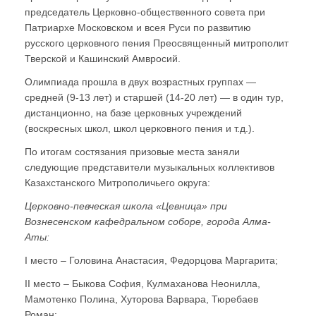
председатель Церковно-общественного совета при
Патриархе Московском и всея Руси по развитию
русского церковного пения Преосвященный митрополит
Тверской и Кашинский Амвросий.
Олимпиада прошла в двух возрастных группах —
средней (9-13 лет) и старшей (14-20 лет) — в один тур,
дистанционно, на базе церковных учреждений
(воскресных школ, школ церковного пения и т.д.).
По итогам состязания призовые места заняли
следующие представители музыкальных коллективов
Казахстанского Митрополичьего округа:
Церковно-певческая школа «Цевница» при
Вознесенском кафедральном соборе, города Алма-
Аты:
I место – Головина Анастасия, Федорцова Маргарита;
II место – Быкова София, Кулмаханова Неонилла,
Мамотенко Полина, Хуторова Варвара, Тюребаев
Роман;