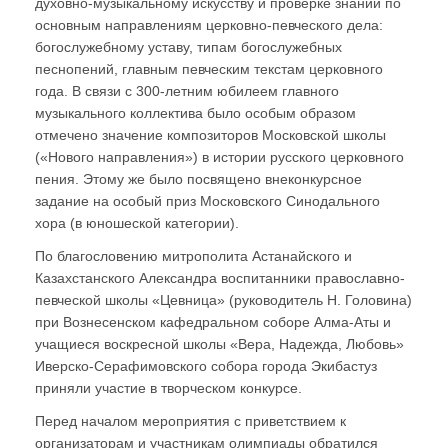
духовно-музыкальному искусству и проверке знаний по
основным направлениям церковно-певческого дела:
богослужебному уставу, типам богослужебных
песнопений, главным певческим текстам церковного
года. В связи с 300-летним юбилеем главного
музыкального коллектива было особым образом
отмечено значение композиторов Московской школы
(«Нового направления») в истории русского церковного
пения. Этому же было посвящено внеконкурсное
задание на особый приз Московского Синодального
хора (в юношеской категории).
По благословению митрополита Астанайского и
Казахстанского Александра воспитанники православно-
певческой школы «Цевница» (руководитель Н. Головина)
при Вознесенском кафедральном соборе Алма-Аты и
учащиеся воскресной школы «Вера, Надежда, Любовь»
Иверско-Серафимовского собора города Экибастуз
приняли участие в творческом конкурсе.
Перед началом мероприятия с приветствием к
организаторам и участникам олимпиады обратился