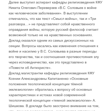
Далее выступил аспирант кафедры религиоведения КФУ
Никита Олегович Переверзев «В.С. Соловьев о войне
как человеческом заболевании». В выступлении
отмечалось, что как текст «Смысл войны», так и «Три
разговора…» не представляют собой нравственного
оправдания войны, которую русский философ считает
возможной только не на нравственных основаниях.
Доклад оказался одним из самых дискуссионных на
секции. Вопросы касались как изменения отношения к
войне и насилию у В.С. Соловьева в разные периоды
его творчества, так и соотношения противостояния злу
через исповедничество, как это представлено в
«Повести об Антихристе».
Доклад магистрантки кафедры религиоведения КФУ
Ксении Александровны Капитаненко «Основные
положения теологической концепции тёмной
экклезиологии» обратилась к вопросу об основных
характеристиках и истоках новой современной
теологической концепции «темной экклезиологии» А.
Шишкова. В докладе было заострено внимание на том,