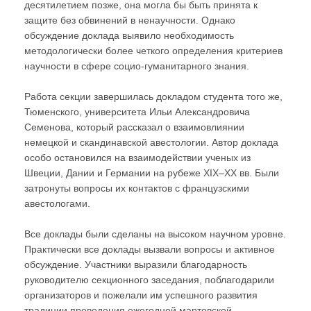
десятилетием позже, она могла бы быть принята к
защите без обвинений в ненаучности. Однако
обсуждение доклада выявило необходимость
методологически более четкого определения критериев
научности в сфере социо-гуманитарного знания.
Работа секции завершилась докладом студента того же,
Тюменского, университета Ильи Александровича
Семенова, который рассказал о взаимовлиянии
немецкой и скандинавской авестологии. Автор доклада
особо остановился на взаимодействии ученых из
Швеции, Дании и Германии на рубеже XIX–XX вв. Были
затронуты вопросы их контактов с французскими
авестологами.
Все доклады были сделаны на высоком научном уровне.
Практически все доклады вызвали вопросы и активное
обсуждение. Участники выразили благодарность
руководителю секционного заседания, поблагодарили
организаторов и пожелали им успешного развития
традиции проведения ежегодной мартовской