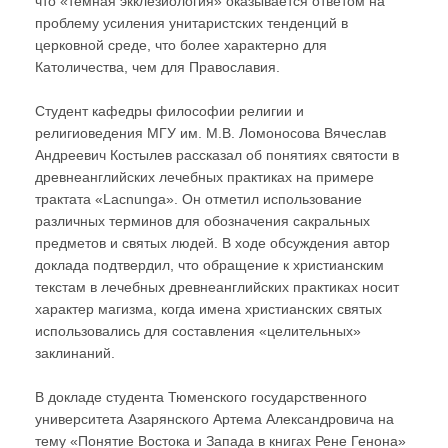
что «темная экклезиология» оказывается ответом на
проблему усиления унитаристских тенденций в
церковной среде, что более характерно для
Католичества, чем для Православия.
Студент кафедры философии религии и
религиоведения МГУ им. М.В. Ломоносова Вячеслав
Андреевич Костылев рассказал об понятиях святости в
древнеанглийских лечебных практиках на примере
трактата «Lacnunga». Он отметил использование
различных терминов для обозначения сакральных
предметов и святых людей. В ходе обсуждения автор
доклада подтвердил, что обращение к христианским
текстам в лечебных древнеанглийских практиках носит
характер магизма, когда имена христианских святых
использовались для составления «целительных»
заклинаний.
В докладе студента Тюменского государственного
университета Азарянского Артема Александровича на
тему «Понятие Востока и Запада в книгах Рене Генона»