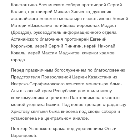
Константино-Еленинского собора протоиерей Сергий
Калиев, протоиерей Михаил Зинченко, духовник
астанайского женского монастыря в честь иконы Божией
Матери «Взыскание погибших» иеромонах Модест
(Дроздов), руководитель информационного отдела
Астанайского благочиния протоиерей Евгений
Корольков, иерей Сергий Пинигин, иерей Николай
Коваль, иерей Максим Маджитов, клирики храмов
города.
Перед праздничным богослужением по благословению
Предстоятеля Православной Церкви Казахстана из
Иверско-Серафимовского женского монастыря Алма-
Аты в главный храм Республики доставили икону
великомученика и целителя Пантелеимона с частью
мощей угодника Божия. Под пение тропаря страдальцу
Христову святыня была внесена под своды собора и
установлена на центральном аналое.
Пел хор Успенского храма под управлением Ольги
Варенцовой.