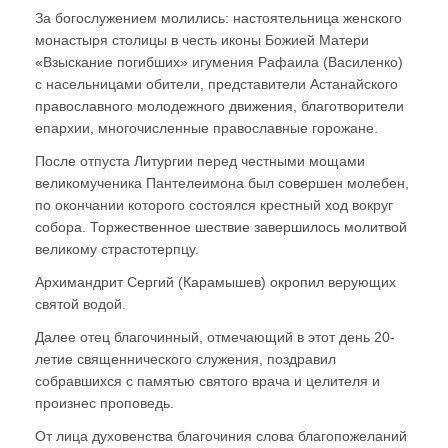
За богослужением молились: настоятельница женского
монастыря столицы в честь иконы Божией Матери
«Взыскание погибших» игумения Рафаила (Василенко)
с насельницами обители, представители Астанайского
православного молодежного движения, благотворители
епархии, многочисленные православные горожане.
После отпуста Литургии перед честными мощами
великомученика Пантелеимона был совершен молебен,
по окончании которого состоялся крестный ход вокруг
собора. Торжественное шествие завершилось молитвой
великому страстотерпцу.
Архимандрит Сергий (Карамышев) окропил верующих
святой водой.
Далее отец благочинный, отмечающий в этот день 20-
летие священнического служения, поздравил
собравшихся с памятью святого врача и целителя и
произнес проповедь.
От лица духовенства благочиния слова благопожеланий