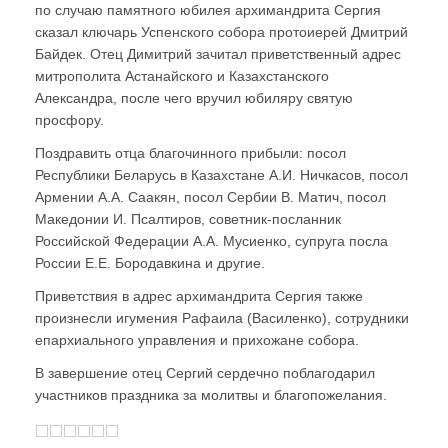
по случаю памятного юбилея архимандрита Сергия
сказал ключарь Успенского собора протоиерей Дмитрий
Байдек. Отец Димитрий зачитал приветственный адрес
митрополита Астанайского и Казахстанского
Александра, после чего вручил юбиляру святую
просфору.
Поздравить отца благочинного прибыли: посол
Республики Беларусь в Казахстане А.И. Ничкасов, посол
Армении А.А. Саакян, посол Сербии В. Матич, посол
Македонии И. Псалтиров, советник-посланник
Российской Федерации А.А. Мусиенко, супруга посла
России Е.Е. Бородавкина и другие.
Приветствия в адрес архимандрита Сергия также
произнесли игумения Рафаила (Василенко), сотрудники
епархиального управления и прихожане собора.
В завершение отец Сергий сердечно поблагодарил
участников праздника за молитвы и благопожелания.