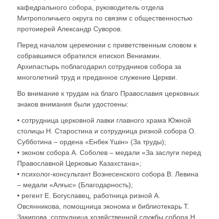
кафедрального собора, руководитель отдела
Митрополичьего округа по связям с общественностью
протоиерей Александр Суворов.
Перед началом церемонии с приветственным словом к
собравшимся обратился епископ Вениамин.
Архипастырь поблагодарил сотрудников собора за
многолетний труд и преданное служение Церкви.
Во внимание к трудам на благо Православия церковных
знаков внимания были удостоены:
• сотрудница церковной лавки главного храма Южной
столицы Н. Старостина и сотрудница ризной собора О.
Субботина – ордена «Енбек Үшiн» (За труды);
• эконом собора А. Соболев – медали «За заслуги перед
Православной Церковью Казахстана»;
• психолог-консультант Вознесенского собора В. Левина
– медали «Алғыс» (Благодарность);
• регент Е. Богуславец, работница ризной А.
Овсянникова, помощница эконома и библиотекарь Т.
Закирова, сотрудница хозяйственной службы собора Н.