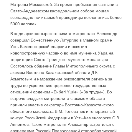
Матроны Московской. За время пребывания святыни в
Свято-Андреевском кафедральном соборе мощам
всенародно почитаемой праведницы поклонились более
5000 человек.
В ходе архипастырского визита митрополит Александр
совершил Божественную Литургию в главном храме
Усть-Каменогорской епархии и освятил
новопостроенную часовню во имя мученика Уара на
территории Свято-Троицкого мужского монастыря.
Состоялось общение Главы Митрополичьего округа с
акимом Восточно-Казахстанской области Д.К.
Ахметовым и награждение руководителя региона за
труды по укреплению церковно-государственных
отношений орденом «Енбегi Yшiн» («За труды»). Во
встрече владыки митрополита с акимом области
приняли участие секретарь Восточно-Казахстанского
областного маслихата В.М. Головатюк и генеральный
консул Российской Федерации в Усть-Каменогорске С.В.
Анненков. Также митрополит Александр встретился с
архиереями Русской Православной старообрядческой