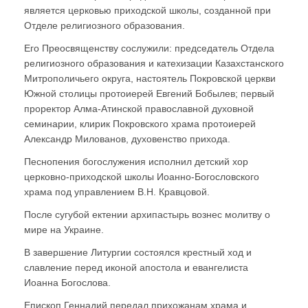
является церковью приходской школы, созданной при
Отделе религиозного образования.
Его Преосвященству сослужили: председатель Отдела
религиозного образования и катехизации Казахстанского
Митрополичьего округа, настоятель Покровской церкви
Южной столицы протоиерей Евгений Бобылев; первый
проректор Алма-Атинской православной духовной
семинарии, клирик Покровского храма протоиерей
Александр Милованов, духовенство прихода.
Песнопения богослужения исполнил детский хор
церковно-приходской школы Иоанно-Богословского
храма под управлением В.Н. Кравцовой.
После сугубой ектении архипастырь вознес молитву о
мире на Украине.
В завершение Литургии состоялся крестный ход и
славление перед иконой апостола и евангелиста
Иоанна Богослова.
Епископ Геннадий передал прихожанам храма и