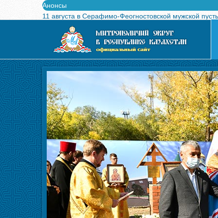
Анонсы
11 августа в Серафимо-Феогностовской мужской пуст
Выпущен в свет буклет о проведении Международного
Вышел в свет новый номер журнала «Свет Православи
Вышла в свет монография «Управляющие Алма-Атинс
Алма-Атинская духовная семинария объявляет прием