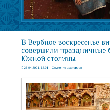
В Вербное воскресенье в
совершили праздничные б
Южной столицы
26.04.2021, 12:01
Служение архиереев