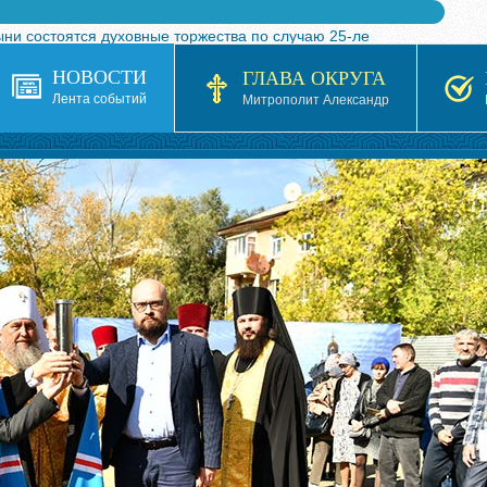
ыни состоятся духовные торжества по случаю 25-ле
 турнира по волейболу, посвященного 25-летию обр
НОВОСТИ
ГЛАВА ОКРУГА
я в Казахстане»
Лента событий
Митрополит Александр
кой епархией Русской Православной Церкви в 1927–19
 документов на 2026-2027 учебный год