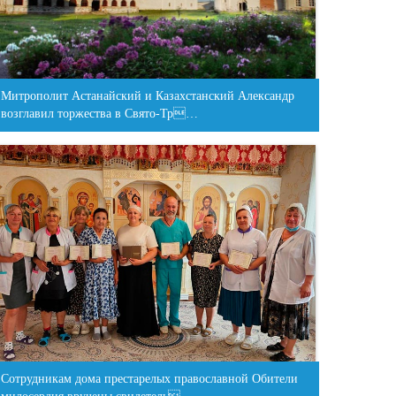
Митрополит Астанайский и Казахстанский Александр
возглавил торжества в Свято-Тр…
Сотрудникам дома престарелых православной Обители