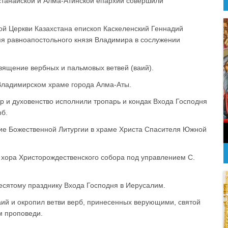
Астанайской и Алма-Атинской епархии совершили
 Церкви Казахстана епископ Каскеленский Геннадий
мя равноапостольного князя Владимира в сослужении
вящение вербных и пальмовых ветвей (ваий).
 Владимирском храме города Алма-Аты.
р и духовенство исполнили тропарь и кондак Входа Господня
рб.
ние Божественной Литургии в храме Христа Спасителя Южной
хора Христорождественского собора под управлением С.
есятому празднику Входа Господня в Иерусалим.
ий и окропил ветви верб, принесенных верующими, святой
м проповеди.