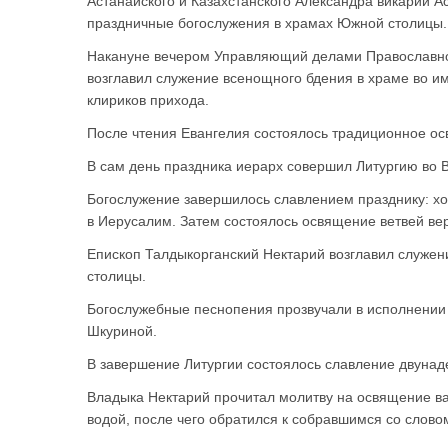
Астанайского и Казахстанского Александра викарии 
праздничные богослужения в храмах Южной столицы.
Накануне вечером Управляющий делами Православной
возглавил служение всенощного бдения в храме во и
клириков прихода.
После чтения Евангелия состоялось традиционное ос
В сам день праздника иерарх совершил Литургию во
Богослужение завершилось славлением празднику: хо
в Иерусалим. Затем состоялось освящение ветвей ве
Епископ Талдыкорганский Нектарий возглавил служе
столицы.
Богослужебные песнопения прозвучали в исполнении 
Шкуриной.
В завершение Литургии состоялось славление двунад
Владыка Нектарий прочитал молитву на освящение ва
водой, после чего обратился к собравшимся со слово