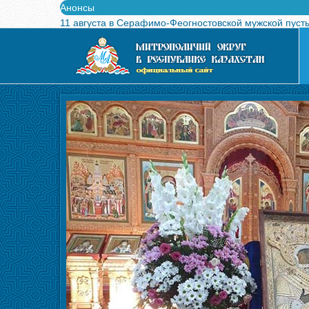
Анонсы
11 августа в Серафимо-Феогностовской мужской пуст
Выпущен в свет буклет о проведении Международного
Вышел в свет новый номер журнала «Свет Православи
Вышла в свет монография «Управляющие Алма-Атинс
Алма-Атинская духовная семинария объявляет прием