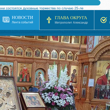
ыни состоятся духовные торжества по случаю 25-ле
 турнира по волейболу, посвященного 25-летию обр
НОВОСТИ
ГЛАВА ОКРУГА
я в Казахстане»
Лента событий
Митрополит Александр
кой епархией Русской Православной Церкви в 1927–19
 документов на 2026-2027 учебный год