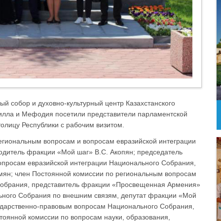
ый собор и духовно-культурный центр Казахстанского
илла и Мефодия посетили представители парламентской
олицу Республики с рабочим визитом.
региональным вопросам и вопросам евразийской интеграции
одитель фракции «Мой шаг» В.С. Акопян; председатель
опросам евразийской интеграции Национального Собрания,
ян; член Постоянной комиссии по региональным вопросам
Собрания, представитель фракции «Просвещенная Армения»
льного Собрания по внешним связям, депутат фракции «Мой
сударственно-правовым вопросам Национального Собрания,
тоянной комиссии по вопросам науки, образования,