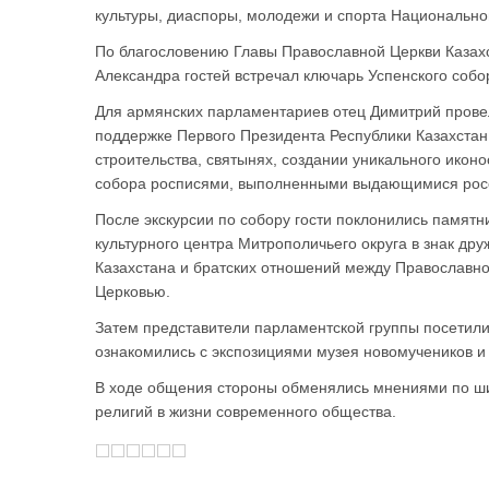
культуры, диаспоры, молодежи и спорта Национальног
По благословению Главы Православной Церкви Казахс
Александра гостей встречал ключарь Успенского соб
Для армянских парламентариев отец Димитрий провел
поддержке Первого Президента Республики Казахстан 
строительства, святынях, создании уникального иконо
собора росписями, выполненными выдающимися рос
После экскурсии по собору гости поклонились памятни
культурного центра Митрополичьего округа в знак д
Казахстана и братских отношений между Православно
Церковью.
Затем представители парламентской группы посетили
ознакомились с экспозициями музея новомучеников и 
В ходе общения стороны обменялись мнениями по ши
религий в жизни современного общества.