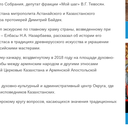
о Собрания, депутат фракции «Мой шаг» В.Г. Тевосян.
тана митрополита Астанайского и Казахстанского
ора протоиерей Димитрий Байдек.
 экскурсию по главному храму страны, возведенному при
– Елбасы Н.А. Назарбаева, рассказал об истории его
стаса в традициях древнерусского искусства и украшении
сийскими мастерами.
ку-хачкару, воздвигнутому в 2018 году на площади духовно-
ружбы между армянским народом и другими этносами
й Церковью Казахстана и Армянской Апостольской
 духовно-культурный и административный центр Округа, где
исповедников Казахстанских.
рокому кругу вопросов, касающихся значения традиционных