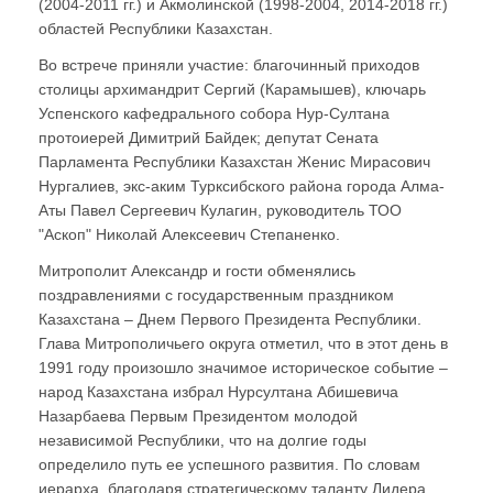
(2004-2011 гг.) и Акмолинской (1998-2004, 2014-2018 гг.)
областей Республики Казахстан.
Во встрече приняли участие: благочинный приходов
столицы архимандрит Сергий (Карамышев), ключарь
Успенского кафедрального собора Нур-Султана
протоиерей Димитрий Байдек; депутат Сената
Парламента Республики Казахстан Женис Мирасович
Нургалиев, экс-аким Турксибского района города Алма-
Аты Павел Сергеевич Кулагин, руководитель ТОО
"Аскоп" Николай Алексеевич Степаненко.
Митрополит Александр и гости обменялись
поздравлениями с государственным праздником
Казахстана – Днем Первого Президента Республики.
Глава Митрополичьего округа отметил, что в этот день в
1991 году произошло значимое историческое событие –
народ Казахстана избрал Нурсултана Абишевича
Назарбаева Первым Президентом молодой
независимой Республики, что на долгие годы
определило путь ее успешного развития. По словам
иерарха, благодаря стратегическому таланту Лидера