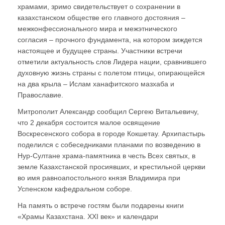
храмами, зримо свидетельствует о сохранении в
казахстанском обществе его главного достояния –
межконфессионального мира и межэтнического
согласия – прочного фундамента, на котором зиждется
настоящее и будущее страны. Участники встречи
отметили актуальность слов Лидера нации, сравнившего
духовную жизнь страны с полетом птицы, опирающейся
на два крыла – Ислам ханафитского мазхаба и
Православие.
Митрополит Александр сообщил Сергею Витальевичу,
что 2 декабря состоится малое освящение
Воскресенского собора в городе Кокшетау. Архипастырь
поделился с собеседниками планами по возведению в
Нур-Султане храма-памятника в честь Всех святых, в
земле Казахстанской просиявших, и крестильной церкви
во имя равноапостольного князя Владимира при
Успенском кафедральном соборе.
На память о встрече гостям были подарены книги
«Храмы Казахстана. XXI век» и календари