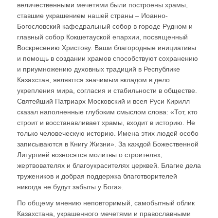
величественными мечетями были построены храмы,
ставшие украшением нашей страны – Иоанно-
Богословский кафедральный собор в городе Рудном и
главный собор Кокшетауской епархии, посвященный
Воскресению Христову. Ваши благородные инициативы
и помощь в создании храмов способствуют сохранению
и приумножению духовных традиций в Республике
Казахстан, являются значимым вкладом в дело
укрепления мира, согласия и стабильности в обществе.
Святейший Патриарх Московский и всея Руси Кирилл
сказал наполненные глубоким смыслом слова: «Тот, кто
строит и восстанавливает храмы, входит в историю. Не
только человеческую историю. Имена этих людей особо
записываются в Книгу Жизни». За каждой Божественной
Литургией возносятся молитвы о строителях,
жертвователях и благоукрасителях церквей. Благие дела
тружеников и добрая поддержка благотворителей
никогда не будут забыты у Бога».
По общему мнению неповторимый, самобытный облик
Казахстана, украшенного мечетями и православными