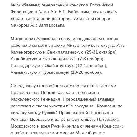
Кырыкбаевым; генеральным консулом Российской
Федерации в Алма-Ате Е.П. Бобровым; начальником
департамента полиции города Алма-Аты генерал-
майором А.Р. Заппаровым.
Митрополит Александр выступил с докладом о своих
рабочих визитах в епархии Митрополичьего округа: Усть-
Каменогорскую и Семипалатинскую (29-31 октября),
Актюбинскую и Кызылординскую (7-8 ноября),
Павлодарскую и Экибастузскую (12-13 ноября),
Чимкентскую и Туркестанкую (19-20 ноября).
Синод заслушал сообщения Управляющего делами
Православной Церкви Казахстана епископа
Каскеленского Геннадия. Преосвященный владыка
рассказал о своем участии в IV заседании Комиссии по
диалогу между Русской Православной Церковью и
Коптской Церковью и встрече Святейшего Патриарха
Московского и всея Руси Кирилла с членами Комиссии;
о работе в заседании комиссии Межсоборного