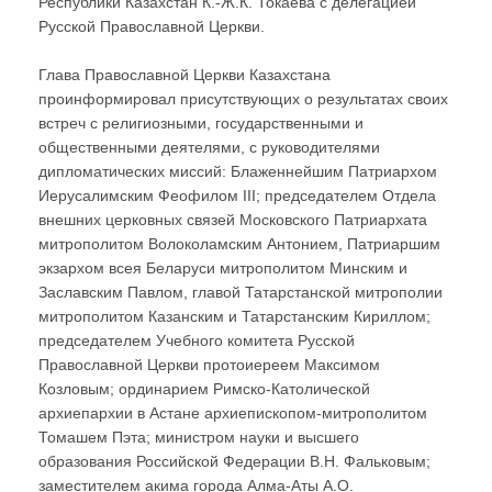
Республики Казахстан К.-Ж.К. Токаева с делегацией
Русской Православной Церкви.
Глава Православной Церкви Казахстана
проинформировал присутствующих о результатах своих
встреч с религиозными, государственными и
общественными деятелями, с руководителями
дипломатических миссий: Блаженнейшим Патриархом
Иерусалимским Феофилом III; председателем Отдела
внешних церковных связей Московского Патриархата
митрополитом Волоколамским Антонием, Патриаршим
экзархом всея Беларуси митрополитом Минским и
Заславским Павлом, главой Татарстанской митрополии
митрополитом Казанским и Татарстанским Кириллом;
председателем Учебного комитета Русской
Православной Церкви протоиереем Максимом
Козловым; ординарием Римско-Католической
архиепархии в Астане архиепископом-митрополитом
Томашем Пэта; министром науки и высшего
образования Российской Федерации В.Н. Фальковым;
заместителем акима города Алма-Аты А.О.