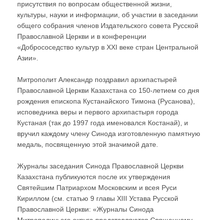
присутствия по вопросам общественной жизни,
культуры, науки и информации, об участии в заседании
общего собрания членов Издательского совета Русской
Православной Церкви и в конференции
«Добрососедство культур в XXI веке стран Центральной
Азии».
Митрополит Александр поздравил архипастырей
Православной Церкви Казахстана со 150-летием со дня
рождения епископа Кустанайского Тимона (Русанова),
исповедника веры и первого архипастыря города
Кустаная (так до 1997 года именовался Костанай), и
вручил каждому члену Синода изготовленную памятную
медаль, посвященную этой значимой дате.
Журналы заседания Синода Православной Церкви
Казахстана публикуются после их утверждения
Святейшим Патриархом Московским и всея Руси
Кириллом (см. статью 9 главы XIII Устава Русской
Православной Церкви: «Журналы Синода
Митрополичьего округа представляются Священному