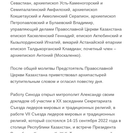
Севастиан, архиепископ Усть-Каменогорский и
Семипалатинский Амфилохий, архиепископ
Кокшетауский и Акмолинский Серапион, архиепископ
Петропавловский и Булаевский Владимир,
управляющий делами Православной Церкви Казахстана
епископ Каскеленский Геннадий; епископ Актюбинский и
Кызылординский Игнатий, викарий Астанайской епархии
епископ Талдыкорганский Клавдиан; почетный член –
архиепископ Антоний (Москаленко).
После общей молитвы Предстоятель Православной
Церкви Казахстана приветствовал архипастырей
вступительным словом и огласил повестку дня.
Работу Синода открыл митрополит Александр своим
докладом об участии в ХX заседании Секретариата
Съезда лидеров мировых и традиционных религий, в
работе VII Съезда лидеров мировых и традиционных
религий, который состоялся 14-15 сентября 2022 года в
столице Республики Казахстан, и встрече Президента