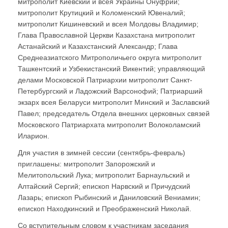
митрополит Киевский и всея Украины Онуфрий;
митрополит Крутицкий и Коломенский Ювеналий;
митрополит Кишиневский и всея Молдовы Владимир;
Глава Православной Церкви Казахстана митрополит
Астанайский и Казахстанский Александр; Глава
Среднеазиатского Митрополичьего округа митрополит
Ташкентский и Узбекистанский Викентий; управляющий
делами Московской Патриархии митрополит Санкт-
Петербургский и Ладожский Варсонофий; Патриарший
экзарх всея Беларуси митрополит Минский и Заславский
Павел; председатель Отдела внешних церковных связей
Московского Патриархата митрополит Волоколамский
Иларион.
Для участия в зимней сессии (сентябрь-февраль)
приглашены: митрополит Запорожский и
Мелитопольский Лука; митрополит Барнаульский и
Алтайский Сергий; епископ Нарвский и Причудский
Лазарь; епископ Рыбинский и Даниловский Вениамин;
епископ Находкинский и Преображенский Николай.
Со вступительным словом к участникам заседания