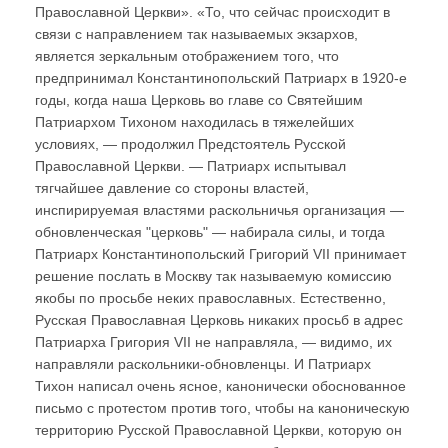
Православной Церкви». «То, что сейчас происходит в
связи с направлением так называемых экзархов,
является зеркальным отображением того, что
предпринимал Константинопольский Патриарх в 1920-е
годы, когда наша Церковь во главе со Святейшим
Патриархом Тихоном находилась в тяжелейших
условиях, — продолжил Предстоятель Русской
Православной Церкви. — Патриарх испытывал
тягчайшее давление со стороны властей,
инспирируемая властями раскольничья организация —
обновленческая "церковь" — набирала силы, и тогда
Патриарх Константинопольский Григорий VII принимает
решение послать в Москву так называемую комиссию
якобы по просьбе неких православных. Естественно,
Русская Православная Церковь никаких просьб в адрес
Патриарха Григория VII не направляла, — видимо, их
направляли раскольники-обновленцы. И Патриарх
Тихон написал очень ясное, канонически обоснованное
письмо с протестом против того, чтобы на каноническую
территорию Русской Православной Церкви, которую он