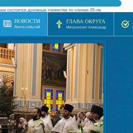
ыни состоятся духовные торжества по случаю 25-ле
 турнира по волейболу, посвященного 25-летию обр
НОВОСТИ
ГЛАВА ОКРУГА
я в Казахстане»
Лента событий
Митрополит Александр
кой епархией Русской Православной Церкви в 1927–19
 документов на 2026-2027 учебный год