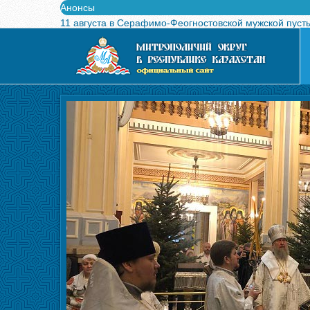
Анонсы
11 августа в Серафимо-Феогностовской мужской пуст
Выпущен в свет буклет о проведении Международного
Вышел в свет новый номер журнала «Свет Православи
Вышла в свет монография «Управляющие Алма-Атинс
Алма-Атинская духовная семинария объявляет прием