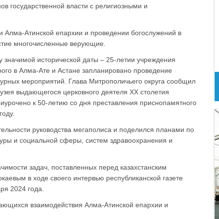
нов государственной власти с религиозными и
ни Алма-Атинской епархии и проведении богослужений в
астие многочисленные верующие.
у значимой исторической даты – 25-летии учреждения
рого в Алма-Ате и Астане запланировано проведение
ьтурных мероприятий. Глава Митрополичьего округа сообщил
узея выдающегося церковного деятеля ХХ столетия
риурочено к 50-летию со дня преставления приснопамятного
году.
тельности руководства мегаполиса и поделился планами по
уры и социальной сферы, систем здравоохранения и
чимости задач, поставленных перед казахстанским
каевым в ходе своего интервью республиканской газете
ря 2024 года.
сающихся взаимодействия Алма-Атинской епархии и