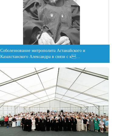
Соболезнование митрополита Астанайского и
Казахстанского Александра в связи с к…