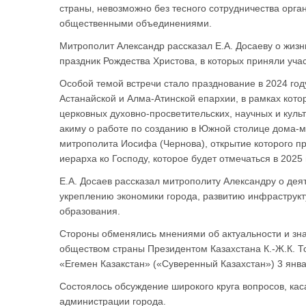
страны, невозможно без тесного сотрудничества орга
общественными объединениями.
Митрополит Александр рассказал Е.А. Досаеву о жиз
праздник Рождества Христова, в которых приняли уч
Особой темой встречи стало празднование в 2024 год
Астанайской и Алма-Атинской епархии, в рамках кото
церковных духовно-просветительских, научных и кул
акиму о работе по созданию в Южной столице дома-м
митрополита Иосифа (Чернова), открытие которого п
иерарха ко Господу, которое будет отмечаться в 2025 
Е.А. Досаев рассказал митрополиту Александру о дея
укреплению экономики города, развитию инфраструкт
образования.
Стороны обменялись мнениями об актуальности и зна
обществом страны Президентом Казахстана К.-Ж.К. То
«Егемен Казакстан» («Суверенный Казахстан») 3 янва
Состоялось обсуждение широкого круга вопросов, ка
администрации города.