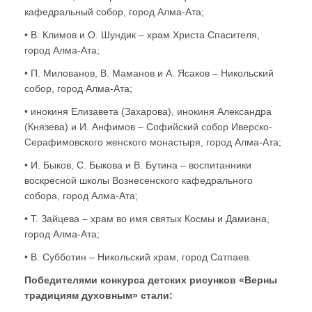
кафедральный собор, город Алма-Ата;
• В. Климов и О. Шундик – храм Христа Спасителя,
город Алма-Ата;
• П. Милованов, В. Маманов и А. Ясаков – Никольский
собор, город Алма-Ата;
• инокиня Елизавета (Захарова), инокиня Александра
(Князева) и И. Анфимов – Софийский собор Иверско-
Серафимовского женского монастыря, город Алма-Ата;
• И. Быков, С. Быкова и В. Бутина – воспитанники
воскресной школы Вознесенского кафедрального
собора, город Алма-Ата;
• Т. Зайцева – храм во имя святых Космы и Дамиана,
город Алма-Ата;
• В. Субботин – Никольский храм, город Сатпаев.
Победителями конкурса детских рисунков «Верны
традициям духовным» стали: