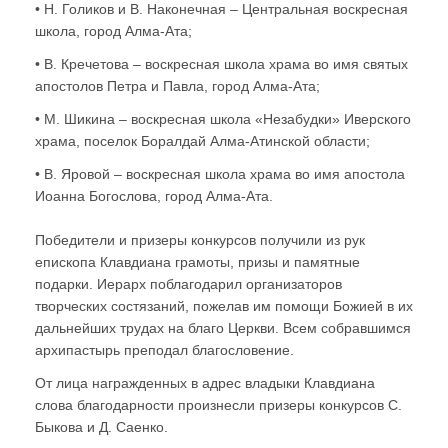
• Н. Голиков и В. Наконечная – Центральная воскресная
школа, город Алма-Ата;
• В. Кречетова – воскресная школа храма во имя святых
апостолов Петра и Павла, город Алма-Ата;
• М. Шикина – воскресная школа «Незабудки» Иверского
храма, поселок Боралдай Алма-Атинской области;
• В. Яровой – воскресная школа храма во имя апостола
Иоанна Богослова, город Алма-Ата.
Победители и призеры конкурсов получили из рук
епископа Клавдиана грамоты, призы и памятные
подарки. Иерарх поблагодарил организаторов
творческих состязаний, пожелав им помощи Божией в их
дальнейших трудах на благо Церкви. Всем собравшимся
архипастырь преподал благословение.
От лица награжденных в адрес владыки Клавдиана
слова благодарности произнесли призеры конкурсов С.
Быкова и Д. Саенко.