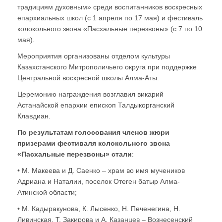
традициям духовным» среди воспитанников воскресных
епархиальных школ (с 1 апреля по 17 мая) и фестиваль
колокольного звона «Пасхальные перезвоны» (с 7 по 10
мая).
Мероприятия организованы отделом культуры
Казахстанского Митрополичьего округа при поддержке
Центральной воскресной школы Алма-Аты.
Церемонию награждения возглавил викарий
Астанайской епархии епископ Талдыкорганский
Клавдиан.
По результатам голосования членов жюри
призерами фестиваля колокольного звона
«Пасхальные перезвоны» стали
:
• М. Макеева и Д. Саенко – храм во имя мучеников
Адриана и Наталии, поселок Отеген батыр Алма-
Атинской области;
• М. Кадыракунова, К. Лысенко, Н. Печенегина, Н.
Ливинская, Т. Закирова и А. Казанцев – Вознесенский