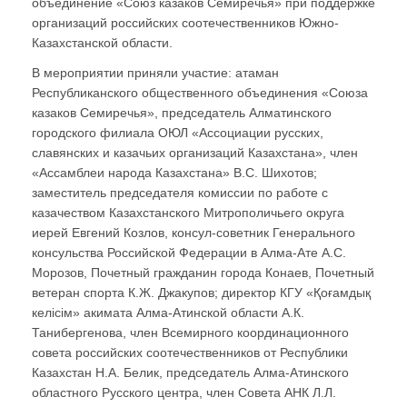
объединение «Союз казаков Семиречья» при поддержке
организаций российских соотечественников Южно-
Казахстанской области.
В мероприятии приняли участие: атаман
Республиканского общественного объединения «Союза
казаков Семиречья», председатель Алматинского
городского филиала ОЮЛ «Ассоциации русских,
славянских и казачьих организаций Казахстана», член
«Ассамблеи народа Казахстана» В.С. Шихотов;
заместитель председателя комиссии по работе с
казачеством Казахстанского Митрополичьего округа
иерей Евгений Козлов, консул-советник Генерального
консульства Российской Федерации в Алма-Ате А.С.
Морозов, Почетный гражданин города Конаев, Почетный
ветеран спорта К.Ж. Джакупов; директор КГУ «Қоғамдық
келісім» акимата Алма-Атинской области А.К.
Танибергенова, член Всемирного координационного
совета российских соотечественников от Республики
Казахстан Н.А. Белик, председатель Алма-Атинского
областного Русского центра, член Совета АНК Л.Л.