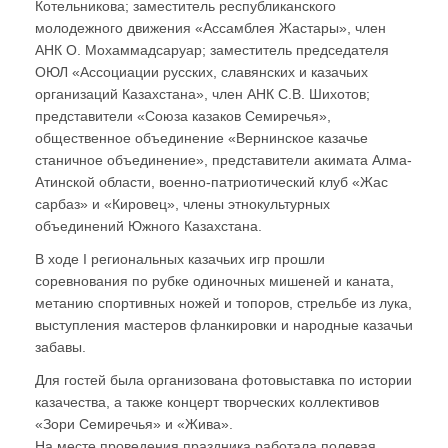
Котельникова; заместитель республиканского
молодежного движения «Ассамблея Жастары», член
АНК О. Мохаммадсаруар; заместитель председателя
ОЮЛ «Ассоциации русских, славянских и казачьих
организаций Казахстана», член АНК С.В. Шихотов;
представители «Союза казаков Семиречья»,
общественное объединение «Вернинское казачье
станичное объединение», представители акимата Алма-
Атинской области, военно-патриотический клуб «Жас
сарбаз» и «Кировец», члены этнокультурных
объединений Южного Казахстана.
В ходе I региональных казачьих игр прошли
соревнования по рубке одиночных мишеней и каната,
метанию спортивных ножей и топоров, стрельбе из лука,
выступления мастеров фланкировки и народные казачьи
забавы.
Для гостей была организована фотовыставка по истории
казачества, а также концерт творческих коллективов
«Зори Семиречья» и «Жива».
На месте проведения праздника работала полевая