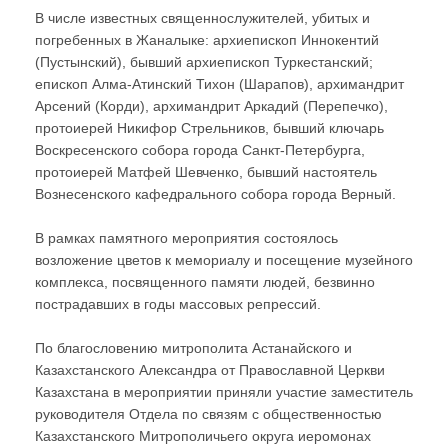
В числе известных священнослужителей, убитых и
погребенных в Жаналыке: архиепископ Иннокентий
(Пустынский), бывший архиепископ Туркестанский;
епископ Алма-Атинский Тихон (Шарапов), архимандрит
Арсений (Корди), архимандрит Аркадий (Перепечко),
протоиерей Никифор Стрельников, бывший ключарь
Воскресенского собора города Санкт-Петербурга,
протоиерей Матфей Шевченко, бывший настоятель
Вознесенского кафедрального собора города Верный.
В рамках памятного мероприятия состоялось
возложение цветов к мемориалу и посещение музейного
комплекса, посвященного памяти людей, безвинно
пострадавших в годы массовых репрессий.
По благословению митрополита Астанайского и
Казахстанского Александра от Православной Церкви
Казахстана в мероприятии приняли участие заместитель
руководителя Отдела по связям с общественностью
Казахстанского Митрополичьего округа иеромонах