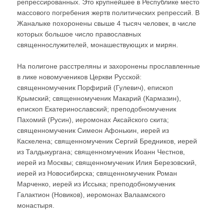
репрессированных. Это крупнейшее в Республике место
массового погребения жертв политических репрессий. В
Жаналыке похоронены свыше 4 тысяч человек, в числе
которых большое число православных
священнослужителей, монашествующих и мирян.
На полигоне расстреляны и захоронены прославленные
в лике новомучеников Церкви Русской:
священномученик Порфирий (Гулевич), епископ
Крымский; священномученик Макарий (Кармазин),
епископ Екатеринославский; преподобномученик
Пахомий (Русин), иеромонах Аксайского скита;
священномученик Симеон Афонькин, иерей из
Каскелена; священномученик Сергий Бредников, иерей
из Талдыкургана; священномученик Иоанн Честнов,
иерей из Москвы; священномученик Илия Березовский,
иерей из Новосибирска; священномученик Роман
Марченко, иерей из Иссыка; преподобномученик
Галактион (Новиков), иеромонах Валаамского
монастыря.