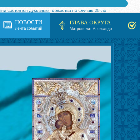
ыни состоятся духовные торжества по случаю 25-ле
 турнира по волейболу, посвященного 25-летию обр
НОВОСТИ
ГЛАВА ОКРУГА
я в Казахстане»
Лента событий
Митрополит Александр
кой епархией Русской Православной Церкви в 1927–19
 документов на 2026-2027 учебный год