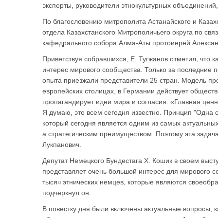
эксперты, руководители этнокультурных объединений
По благословению митрополита Астанайского и Казах
отдела Казахстанского Митрополичьего округа по свя
кафедрального собора Алма-Аты протоиерей Алексан
Приветствуя собравшихся, Е. Тугжанов отметил, что 
интерес мирового сообщества. Только за последние п
опыта приезжали представители 25 стран. Модель пр
европейских столицах, в Германии действует обществ
пропагандирует идеи мира и согласия. «Главная цен
Я думаю, это всем сегодня известно. Принцип "Одна 
который сегодня является одним из самых актуальных
а стратегическим преимуществом. Поэтому эта задача
Лукпанович.
Депутат Немецкого Бундестага Х. Кошик в своем выст
представляет очень большой интерес для мирового с
тысяч этнических немцев, которые являются своеобр
подчеркнул он.
В повестку дня были включены актуальные вопросы, 