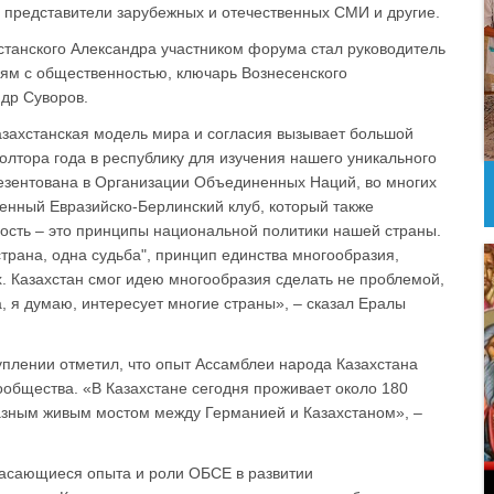
, представители зарубежных и отечественных СМИ и другие.
станского Александра участником форума стал руководитель
зям с общественностью, ключарь Вознесенского
др Суворов.
казахстанская модель мира и согласия вызывает большой
олтора года в республику для изучения нашего уникального
езентована в Организации Объединенных Наций, во многих
енный Евразийско-Берлинский клуб, который также
ность – это принципы национальной политики нашей страны.
страна, одна судьба", принцип единства многообразия,
. Казахстан смог идею многообразия сделать не проблемой,
, я думаю, интересует многие страны», – сказал Ералы
уплении отметил, что опыт Ассамблеи народа Казахстана
ообщества. «В Казахстане сегодня проживает около 180
азным живым мостом между Германией и Казахстаном», –
касающиеся опыта и роли ОБСЕ в развитии