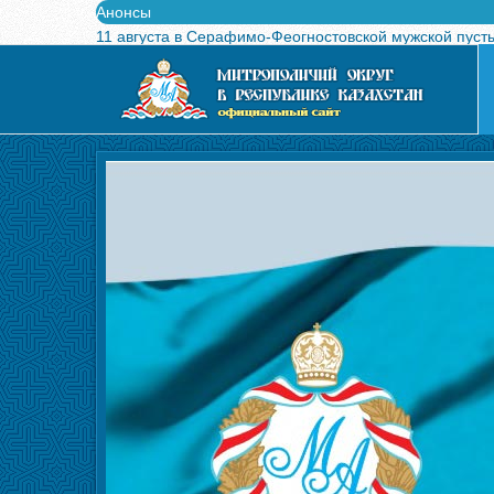
Анонсы
11 августа в Серафимо-Феогностовской мужской пуст
Выпущен в свет буклет о проведении Международного
Вышел в свет новый номер журнала «Свет Православи
Вышла в свет монография «Управляющие Алма-Атинс
Алма-Атинская духовная семинария объявляет прием