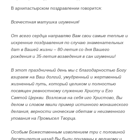
В архипастырском поздравлении говорится:
Всечестная матушка игумения!
От всего сердца направляю Вам свои самые теплые и
искренние поздравления по случаю знаменательных
дат в Вашей жизни – 80-летия со дня Вашего
рождения и 35-летия возведения в сан игумении!
В этот праздничный день мы с благодарностью Богу
взираем на Ваш долгий, умудренный и жертвенный
жизненный путь, который целиком и полностью
посвящен ревностному служению Христу и Его
Святой Церкви. Возложив на себя иго Христово, Вы
делом и словом явили пример истинного монашеского
делания, верности иноческим обетам и неизменного
упования на Промысел Творца.
Особым Божественным изволением три с половиной
десятилетия назад Вы были призваны к великому и