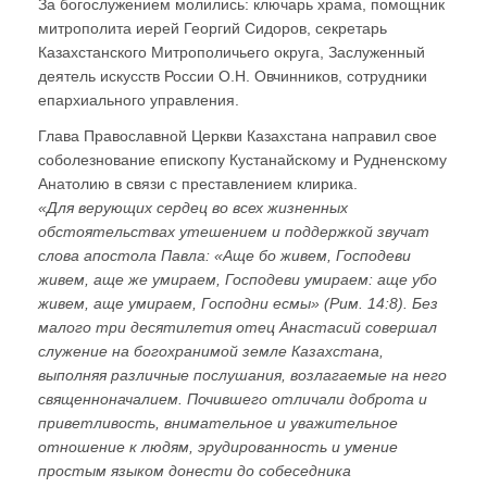
За богослужением молились: ключарь храма, помощник
митрополита иерей Георгий Сидоров, секретарь
Казахстанского Митрополичьего округа, Заслуженный
деятель искусств России О.Н. Овчинников, сотрудники
епархиального управления.
Глава Православной Церкви Казахстана направил свое
соболезнование епископу Кустанайскому и Рудненскому
Анатолию в связи с преставлением клирика.
«Для верующих сердец во всех жизненных
обстоятельствах утешением и поддержкой звучат
слова апостола Павла: «Аще бо живем, Господеви
живем, аще же умираем, Господеви умираем: аще убо
живем, аще умираем, Господни есмы» (Рим. 14:8). Без
малого три десятилетия отец Анастасий совершал
служение на богохранимой земле Казахстана,
выполняя различные послушания, возлагаемые на него
священноначалием. Почившего отличали доброта и
приветливость, внимательное и уважительное
отношение к людям, эрудированность и умение
простым языком донести до собеседника