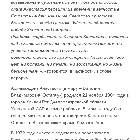
возвышенные духовные истины. Господь сподобил
отца Анастасия перейти из времени в вечность в
Страстные дни, накануне Светлого Христова
Воскресения, когда Церковь будет праздновать
победу Христа над смертью.
Разделяя скорбь жителей города Костаная и духовных
чад почившего, молюсь пред престолом Божиим, да
упокоит милосердный Господь душу
новопреставленного архимандрита Анастасия «где
нет ни болезни, ни печали, ни воздыхания, но жизнь
бесконечная»»
, - говорится, в частности, в слове
иерарха.
Архимандрит Анастасий (в миру – Виталий
Владимирович Остапчук) родился 21 ноября 1964 года в
городе Кривой Рог Днепропетровской области
Украинской ССР в семье рабочих. В этом же году был
крещен митрофорным протоиереем Константином
Огиенко в Вознесенском храме Кривого Рога.
В 1972 году вместе с родителями переезжает в
Казахстан – в село Тарановское Кустанайской области. В