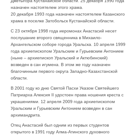
Джетыгора Кустанайской области. 25 декабря 1990 года
назначен настоятелем этого храма.
20 декабря 1993 года назначен настоятелем Казанского
храма в поселке Затобольск Кустанайской области.
С 23 октября 1998 года иеромонах Анастасий несет
послушание второго священника в Михаило-
Архангельском соборе города Уральска. 10 апреля 1999
года архиепископом Уральским и Гурьевским Антонием
(ныне – архиепископ Уральский и Актюбинский)
возведен в сан игумена. В этом же году назначен
благочинным первого округа Западно-Казахстанской
области.
В 2001 году ко дню Святой Пасхи Указом Святейшего
Патриарха Алексия II удостоен права ношения креста с
украшениями. 12 апреля 2009 года архиепископом
Уральским и Гурьевским Антонием возведен в сан
архимандрита.
Отец Анастасий был одним из первых студентов
открытого в 1991 году Алма-Атинского духовного