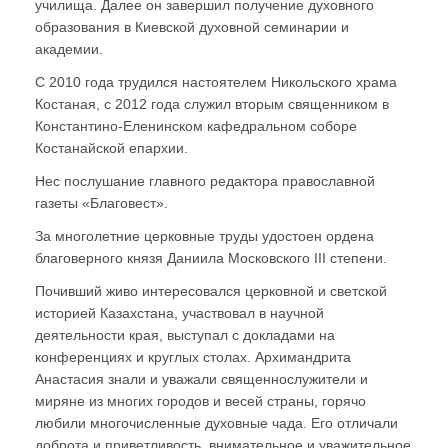
училища. Далее он завершил получение духовного
образования в Киевской духовной семинарии и
академии.
С 2010 года трудился настоятелем Никольского храма
Костаная, с 2012 года служил вторым священником в
Константино-Еленинском кафедральном соборе
Костанайской епархии.
Нес послушание главного редактора православной
газеты «Благовест».
За многолетние церковные труды удостоен ордена
благоверного князя Даниила Московского ΙΙΙ степени.
Почивший живо интересовался церковной и светской
историей Казахстана, участвовал в научной
деятельности края, выступал с докладами на
конференциях и круглых столах. Архимандрита
Анастасия знали и уважали священнослужители и
миряне из многих городов и весей страны, горячо
любили многочисленные духовные чада. Его отличали
доброта и приветливость, внимательное и уважительное