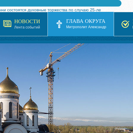
ыни состоятся духовные торжества по случаю 25-ле
 турнира по волейболу, посвященного 25-летию обр
ГЛАВА ОКРУГА
НОВОСТИ
я в Казахстане»
Митрополит Александр
Лента событий
кой епархией Русской Православной Церкви в 1927–19
 документов на 2026-2027 учебный год