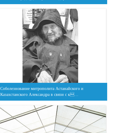
Соболезнование митрополита Астанайского и
Казахстанского Александра в связи с к…