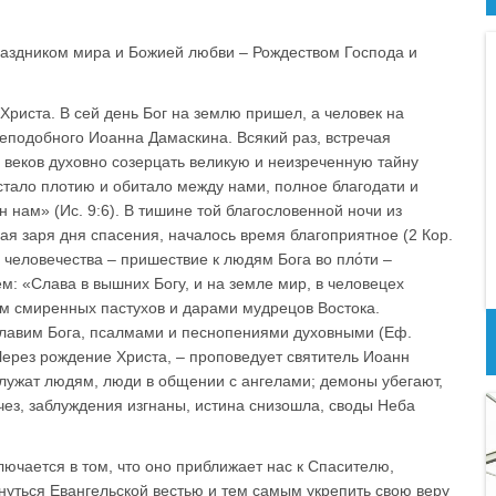
аздником мира и Божией любви – Рождеством Господа и
Христа. В сей день Бог на землю пришел, а человек на
еподобного Иоанна Дамаскина. Всякий раз, встречая
 веков духовно созерцать великую и неизреченную тайну
стало плотию и обитало между нами, полное благодати и
 нам» (Ис. 9:6). В тишине той благословенной ночи из
ая заря дня спасения, началось время благоприятное (2 Кор.
 человечества – пришествие к людям Бога во пло́ти –
: «Слава в вышних Богу, и на земле мир, в человецех
ем смиренных пастухов и дарами мудрецов Востока.
славим Бога, псалмами и песнопениями духовными (Еф.
«Через рождение Христа, – проповедует святитель Иоанн
ослужат людям, люди в общении с ангелами; демоны убегают,
исчез, заблуждения изгнаны, истина снизошла, своды Неба
ючается в том, что оно приближает нас к Спасителю,
кнуться Евангельской вестью и тем самым укрепить свою веру