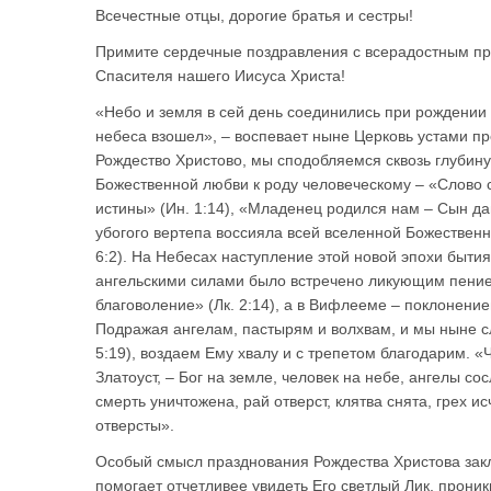
Всечестные отцы, дорогие братья и сестры!
Примите сердечные поздравления с всерадостным пр
Спасителя нашего Иисуса Христа!
«Небо и земля в сей день соединились при рождении 
небеса взошел», – воспевает ныне Церковь устами пр
Рождество Христово, мы сподобляемся сквозь глубину
Божественной любви к роду человеческому – «Слово 
истины» (Ин. 1:14), «Младенец родился нам – Сын дан
убогого вертепа воссияла всей вселенной Божественн
6:2). На Небесах наступление этой новой эпохи бытия
ангельскими силами было встречено ликующим пением
благоволение» (Лк. 2:14), а в Вифлееме – поклонени
Подражая ангелам, пастырям и волхвам, и мы ныне 
5:19), воздаем Ему хвалу и с трепетом благодарим. 
Златоуст, – Бог на земле, человек на небе, ангелы с
смерть уничтожена, рай отверст, клятва снята, грех 
отверсты».
Особый смысл празднования Рождества Христова закл
помогает отчетливее увидеть Его светлый Лик, прони