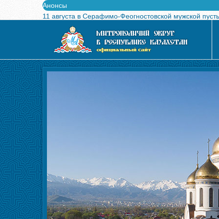
Анонсы
11 августа в Серафимо-Феогностовской мужской пуст
Выпущен в свет буклет о проведении Международного
Вышел в свет новый номер журнала «Свет Православи
Вышла в свет монография «Управляющие Алма-Атинс
Алма-Атинская духовная семинария объявляет прием