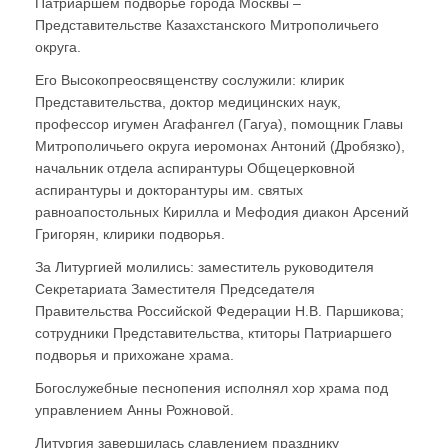
Патриаршем подворье города Москвы –
Представительстве Казахстанского Митрополичьего
округа.
Его Высокопреосвященству сослужили: клирик
Представительства, доктор медицинских наук,
профессор игумен Агафангел (Гагуа), помощник Главы
Митрополичьего округа иеромонах Антоний (Дробязко),
начальник отдела аспирантуры Общецерковной
аспирантуры и докторантуры им. святых
равноапостольных Кирилла и Мефодия диакон Арсений
Григорян, клирики подворья.
За Литургией молились: заместитель руководителя
Секретариата Заместителя Председателя
Правительства Российской Федерации Н.В. Паршикова;
сотрудники Представительства, ктиторы Патриаршего
подворья и прихожане храма.
Богослужебные песнопения исполнял хор храма под
управлением Анны Рожновой.
Литургия завершилась славлением празднику