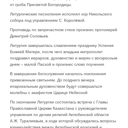
от гроба Пресвятой Богородицы.
Литургические песнопения исполнял хор Никольского
собора под управлением С. Королёвой.
Проповедь по запричастном стихе произнес протоиерей
Димитрий Соловьев.
Литургия завершилась славлением празднику Успения
Божией Матери, после чего владыка митрополит
поздравил иерархов, духовенство и мирян с воскресным
днем – малой Пасхой и произнес слово поучения.
В завершении богослужения началось поклонения
привезенным святыням. До позднего вечера
епархиальным духовенством будут совершаться
молебны с акафистом Царице Небесной.
По окончании Литургии состоялась встреча с Главы
Православной Церкви Казахстана с руководителем
управления по делам религий Актюбинской области
А.Ж. Туралиевым, в ходе которой обсуждались вопросы
взаимодействия между Актюбинской епархией и