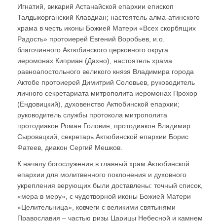
Игнатий, викарий Астанайской епархии епископ
Талдыкорганский Клавдиан; настоятель алма-атинского
храма в честь иконы Божией Матери «Всех скорбящих
Радость» протоиерей Евгений Воробьев, и.о.
благочинного Актюбинского церковного округа
иеромонах Киприан (Дахно), настоятель храма
равноапостольного великого князя Владимира города
Актобе протоиерей Димитрий Соловьев, руководитель
личного секретариата митрополита иеромонах Прохор
(Ендовицкий), духовенство Актюбинской епархии;
руководитель службы протокола митрополита
протодиакон Роман Головин, протодиакон Владимир
Сыровацкий, секретарь Актюбинской епархии Борис
Фатеев, диакон Сергий Мешков.
К началу богослужения в главный храм Актюбинской
епархии для молитвенного поклонения и духовного
укрепления верующих были доставлены: точный список,
«мера в меру», с чудотворной иконы Божией Матери
«Целительница», ковчеги с великими святынями
Православия – частью ризы Царицы Небесной и камнем