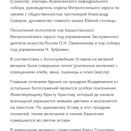
(Сазонов), ключарь Вознесенского кафедрального
собора, руководитель отдела Митрополичьего округа по
связям с общественностью протоиерей Александр
Суворов, духовенство главного храма Южной столицы.
Песнопения исполняли хор Казахстанского
Митрополичьего округа под управлением Заслуженного
деятеля искусств России О.Н. Овчинникова и хор собора
под управлением Н. Зубревич.
В соответствии с богослужебным Уставом на великой
вечерне была совершена лития (усиленное моление) с
освящением хлеба, вина, пшеницы и елея (масла).
Главным отличием бдения на праздник Воздвижения от
остальных богослужений является особое поклонение
Животворящему Кресту Христову, который до начала
всенощной украшается живыми цветами и возлагается
на престоле. По церковному Уставу в этот праздник
полиелей, пение величания и чтение Евангелия
совершается во святом алтаре.
В завершение великого славословия Крест Господень