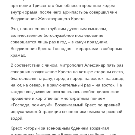
при пении Трисвятого был обнесен крестным ходом
внутри храма, после чего архипастырь совершил чин
Воздвижения Животворящего Креста.
Это, наполненное глубоким духовным смыслом,
величественное богослужебное последование,
совершается лишь раз в год – в канун праздника
Воздвижения Креста Господня – иерархами в соборных
храмах.
В соответствии с чином, митрополит Александр пять раз
совершил воздвижение Креста на четыре стороны света,
благословляя страну, город и народ: на восток, на запад,
на юг, на север, и в заключительный раз – на восток. На
каждое воздвижение возглашалось особое диаконское
прошение и хор отвечал многократным пением
«Господи, помилуй!». Воздвигаемый Крест, по древней
иерусалимской традиции священники омывали розовой
водой.
Крест, который за всенощным бдением воздвигал
митрополит Александр в Вознесенском соборе – дар