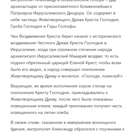
архипастырю от приснопамятного Блаженнейшего
Патриарха Иерусалимского Диодора. Он содержит в
себе частицы Животворящего Древа Креста Господня,
Гроба Господня и Горы Голгофы.
Чин Воздвижения Креста берет начало с исторического
воздвижения Честного Древа Креста Господня в
Иерусалиме, когда при огромном стечении народа
архиепископ Иерусалимский Макарий воздвиг, то есть
поднял обретенный царицей Еленой Крест, чтобы всем
было его видно, а народ совершал поклонение
Животворящему Древу и молился: «Господи, помилуй!»
Верующие, во время исполнения хором стихир на
поклонение Кресту Господню, прикладывались к
Животворящему Древу, после чего были помазаны
освященным елеем; каждый прихожанин получил часть
освященного на литии хлеба.
В своем слове, сказанном в завершение всенощного
бдения, митрополит Александр обратился с поучением к