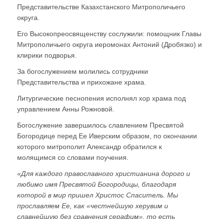
Представительстве Казахстанского Митрополичьего
округа.
Его Высокопреосвященству сослужили: помощник Главы
Митрополичьего округа иеромонах Антоний (Дробязко) и
клирики подворья.
За богослужением молились сотрудники
Представительства и прихожане храма.
Литургические песнопения исполнял хор храма под
управлением Анны Рожновой.
Богослужение завершилось славлением Пресвятой
Богородице перед Ее Иверским образом, по окончании
которого митрополит Александр обратился к
молящимся со словами поучения.
«
Для каждого православного христианина дорого и
любимо имя Пресвятой Богородицы, благодаря
которой в мир пришел Христос Спаситель. Мы
прославляем Ее, как «честнейшую херувим и
славнейшую без сравнения серафим», то есть