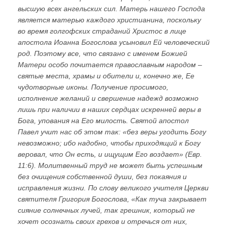
высшую всех ангельских сил. Матерь нашего Господа
является матерью каждого христианина, поскольку
во время голгофских страданий Христос в лице
апостола Иоанна Богослова усыновил Ей человеческий
род. Поэтому все, что связано с именем Божией
Матери особо почитается православным народом –
святые места, храмы и обители и, конечно же, Ее
чудотворные иконы. Получение просимого,
исполнение желаний и свершение надежд возможно
лишь при наличии в наших сердцах искренней веры в
Бога, упования на Его милость. Святой апостол
Павел учит нас об этом так: «без веры угодить Богу
невозможно; ибо надобно, чтобы приходящий к Богу
веровал, что Он есть, и ищущим Его воздает» (Евр.
11:6). Молитвенный труд не может быть успешным
без очищения собственной души, без покаяния и
исправления жизни. По слову великого учителя Церкви
святителя Григория Богослова, «Как туча закрывает
сияние солнечных лучей, так грешник, который не
хочет осознать своих грехов и отречься от них,