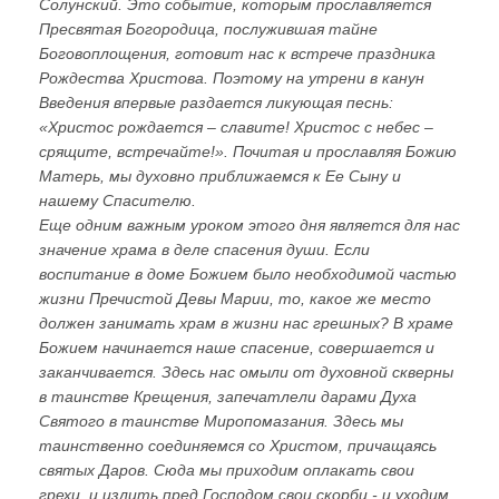
Солунский. Это событие, которым прославляется
Пресвятая Богородица, послужившая тайне
Боговоплощения, готовит нас к встрече праздника
Рождества Христова. Поэтому на утрени в канун
Введения впервые раздается ликующая песнь:
«Христос рождается – славите! Христос с небес –
срящите, встречайте!». Почитая и прославляя Божию
Матерь, мы духовно приближаемся к Ее Сыну и
нашему Спасителю.
Еще одним важным уроком этого дня является для нас
значение храма в деле спасения души. Если
воспитание в доме Божием было необходимой частью
жизни Пречистой Девы Марии, то, какое же место
должен занимать храм в жизни нас грешных? В храме
Божием начинается наше спасение, совершается и
заканчивается. Здесь нас омыли от духовной скверны
в таинстве Крещения, запечатлели дарами Духа
Святого в таинстве Миропомазания. Здесь мы
таинственно соединяемся со Христом, причащаясь
святых Даров. Сюда мы приходим оплакать свои
грехи, и излить пред Господом свои скорби - и уходим