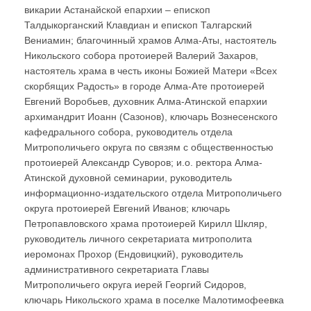
викарии Астанайской епархии – епископ
Талдыкорганский Клавдиан и епископ Талгарский
Вениамин; благочинный храмов Алма-Аты, настоятель
Никольского собора протоиерей Валерий Захаров,
настоятель храма в честь иконы Божией Матери «Всех
скорбящих Радость» в городе Алма-Ате протоиерей
Евгений Воробьев, духовник Алма-Атинской епархии
архимандрит Иоанн (Сазонов), ключарь Вознесенского
кафедрального собора, руководитель отдела
Митрополичьего округа по связям с общественностью
протоиерей Александр Суворов; и.о. ректора Алма-
Атинской духовной семинарии, руководитель
информационно-издательского отдела Митрополичьего
округа протоиерей Евгений Иванов; ключарь
Петропавловского храма протоиерей Кирилл Шкляр,
руководитель личного секретариата митрополита
иеромонах Прохор (Ендовицкий), руководитель
административного секретариата Главы
Митрополичьего округа иерей Георгий Сидоров,
ключарь Никольского храма в поселке Малотимофеевка