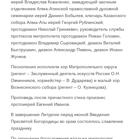
иерей Владислав Коваленко, заведующий заочным
отделением Алма-Атинской православной духовной
семинарии иерей Даниил Бобылев, ключарь Казанского
собора Алма-Аты иерей Георгий Рублинский;
протодиакон Николай Гринкевич, руководитель службы
протокола митрополита протодиакон Роман Головин,
протодиакон Владимир Сыровацкий, диакон Виталий
Быструшкин, диакон Александр Пивень, диакон Иоанн
Жучков.
Песнопения исполняли хор Митрополичьего округа
(регент – Заслуженный деятель искусств России О.Н.
Овчинников, хормейстер – В. Дударева) и малый хор
Вознесенского собора (регент – О. Кузнецова).
Проповедь после причастного стиха произнес
протоиерей Евгений Иванов.
В завершение Литургии перед иконой Введения
Пресвятой Богородицы во храм состоялось славление
празднику.
По окончании богослужения владыка митрополит