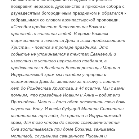
поздравил иерархов, духовенство и прихожан собора с
двунадесятым богородичным праздником и обратился к
собравшимся со словом архипастырской проповеди.
«
Сегодня предвестие благоволения Божия и
проповедь о спасении людей. В храме Божием
торжественно является Дева и всем предвозвещает
Христа», - поется в тропаре праздника. Это
событие не упоминается в текстах Евангелий и
известно из устного церковного предания, а
предсказания о Введении Богоотроковицы Марии в
Иерусалимский храм мы находим у пророка и
псалмопевца Давида, жившего за тысячу с лишним
лет до Рождества Христова, в 44 псалме. Мы с вами
помним, что праведные Иоаким и Анна – родители
Приснодевы Марии – дали обет посвятить свою дочь
служению Богу. И когда будущей Матери Спасителя
исполнилось три года, Ее привели в Иерусалимский
храм, для того чтобы до своего совершеннолетия
Она воспитывалась при доме Божием, занимаясь
молитвой, слушанием священного Писания и