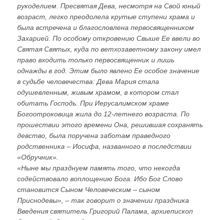
рукоделием. Пресвятая Дева, несмотря на Свой юный
возраст, легко преодолела крутые ступени храма и
была встречена и благословлена первосвященником
Захарией. По особому откровению Свыше Ее ввели во
Святая Святых, куда по ветхозаветному закону имел
право входить только первосвященник и лишь
однажды в год. Этим было явлено Ее особое значение
в судьбе человечества: Дева Мария стала
одушевленным, живым храмом, в котором стал
обитать Господь. При Иерусалимском храме
Богоотроковица жила до 12-летнего возраста. По
прошествии этого времени Она, решившая сохранять
девство, была поручена заботам праведного
родственника – Иосифа, названного в последствии
«Обручник».
«Ныне мы празднуем память того, что некогда
содействовало воплощению Бога. Ибо Бог Слово
становится Сыном Человеческим – сыном
Приснодевы», – так говорит о значении праздника
Введения святитель Григорий Палама, архиепископ