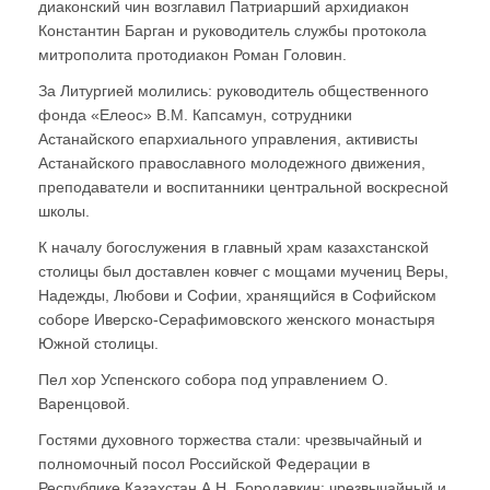
диаконский чин возглавил Патриарший архидиакон
Константин Барган и руководитель службы протокола
митрополита протодиакон Роман Головин.
За Литургией молились: руководитель общественного
фонда «Елеос» В.М. Капсамун, сотрудники
Астанайского епархиального управления, активисты
Астанайского православного молодежного движения,
преподаватели и воспитанники центральной воскресной
школы.
К началу богослужения в главный храм казахстанской
столицы был доставлен ковчег с мощами мучениц Веры,
Надежды, Любови и Софии, хранящийся в Софийском
соборе Иверско-Серафимовского женского монастыря
Южной столицы.
Пел хор Успенского собора под управлением О.
Варенцовой.
Гостями духовного торжества стали: чрезвычайный и
полномочный посол Российской Федерации в
Республике Казахстан А.Н. Бородавкин; чрезвычайный и