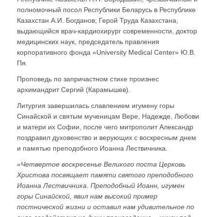
полномочный посол Республики Беларусь в Республике
Казахстан А.И. Богданов; Герой Труда Казахстана,
выдающийся врач-кардиохирург современности, доктор
медицинских наук, председатель правления
корпоративного фонда «University Medical Center» Ю.В.
Пя.
Проповедь по запричастном стихе произнес
архимандрит Сергий (Карамышев).
Литургия завершилась славлением игумену горы
Синайской и святым мученицам Вере, Надежде, Любови
и матери их Софии, после чего митрополит Александр
поздравил духовенство и верующих с воскресным днем
и памятью преподобного Иоанна Лествичника.
«Четвертое воскресенье Великого поста Церковь
Христова посвящает памяти святого преподобного
Иоанна Лествичника. Преподобный Иоанн, игумен
горы Синайской, явил нам высокий пример
постнической жизни и оставил нам удивительное по