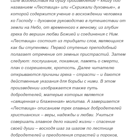
силе воздействия на душу произведение – книгу под
названием «Лествица» или «Скрижали духовные», в
которой содержится учение о восхождении человека
ко Господу – духовное руководство в путешествии от
земли на Небо, от временного к вечному, из глубин
греха до вершин любви Божией и соединения с Ним.
«Лествица» состоит из тридцати слов, являющихся
как бы ступенями. Первой ступенью преподобный
полагает отречение от земных пристрастий. Затем
следуют: послушание, покаяние, память о смерти,
плач о согрешениях, кротость. Далее читателю
открываются причины греха – страсти – и даются
действенные указания для борьбы с ними. В этом
произведении изображается также путь
добродетелей, матерью которых является
«священная и блаженная» молитва. А завершается
«Лествица» описанием трех главных добродетелей
христианских – веры, надежды и любви. Учиться
совершать главное дело нашей жизни – спасение
своей души – восходя шаг за шагом по лестнице
добродетелей и преодоления страстей и пороков,