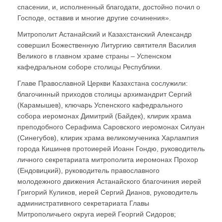
спасении, и, исполненный благодати, достойно почил о
Господе, оставив и многие другие сочинения».
Митрополит Астанайский и Казахстанский Александр
совершил Божественную Литургию святителя Василия
Великого в главном храме страны – Успенском
кафедральном соборе столицы Республики.
Главе Православной Церкви Казахстана сослужили:
благочинный приходов столицы архимандрит Сергий
(Карамышев), ключарь Успенского кафедрального
собора иеромонах Димитрий (Байдек), клирик храма
преподобного Серафима Саровского иеромонах Силуан
(Синегубов), клирик храма великомученика Харлампия
города Кишинев протоиерей Иоанн Гондю, руководитель
личного секретариата митрополита иеромонах Прохор
(Ендовицкий), руководитель православного
молодежного движения Астанайского благочиния иерей
Григорий Куликов, иерей Сергий Дианов, руководитель
административного секретариата Главы
Митрополичьего округа иерей Георгий Сидоров;