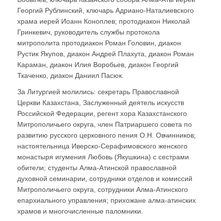
Георгий Рублинский, ключарь Адриано-Наталиевского
храма иерей Иоанн Коноплев; протодиакон Николай
Гринкевич, руководитель службы протокола
митрополита протодиакон Роман Головин, диакон
Рустик Якупов, диакон Андрей Плахута, диакон Роман
Караман, диакон Илия Воробьев, диакон Георгий
Ткаченко, диакон Даниил Пасюк.
За Литургией молились: секретарь Православной
Церкви Казахстана, Заслуженный деятель искусств
Российской Федерации, регент хора Казахстанского
Митрополичьего округа, член Патриаршего совета по
развитию русского церковного пения О.Н. Овчинников;
настоятельница Иверско-Серафимовского женского
монастыря игумения Любовь (Якушкина) с сестрами
обители; студенты Алма-Атинской православной
духовной семинарии, сотрудники отделов и комиссий
Митрополичьего округа, сотрудники Алма-Атинского
епархиального управления; прихожане алма-атинских
храмов и многочисленные паломники.