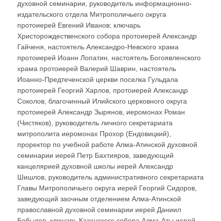
духовной семинарии, руководитель информационно-
издательского отдела Митрополичьего округа
протоиерей Евгений Иванов; ключарь
Христорождественского собора протоиерей Александр
Гайченя, настоятель Александро-Невского храма
протоиерей Иоанн Лопатин, настоятель Богоявленского
храма протоиерей Валерий Шаврин, настоятель
Иоанно-Предтеченской церкви поселка Гульдала
протоиерей Георгий Харлов, протоиерей Александр
Соколов, благочинный Илийского церковного округа
протоиерей Александр Зырянов, иеромонах Роман
(Чистяков), руководитель личного секретариата
митрополита иеромонах Прохор (Ендовицкий),
проректор по учебной работе Алма-Атинской духовной
семинарии иерей Петр Бахтияров, заведующий
канцелярией духовной школы иерей Александр
Шишлов, руководитель административного секретариата
Главы Митрополичьего округа иерей Георгий Сидоров,
заведующий заочным отделением Алма-Атинской
православной духовной семинарии иерей Даниил
Бобылев, ключарь Казанского собора Алма-Аты иерей