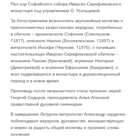
Пел хор Софийского собора Иверско-Серафимовского
монастыря под управлением О. Усольцевой.
За богослужением возносились заупокойные молитвы о
приснопамятных казахстанских иерархах, погребенных
в обители – архиепископе Софонии (Сокольском,
†1877), епископе Никоне (Богоявленском, †1897) и
митрополите Иосифе (Чернове, †1975); о почивших
настоятельницах Иверско-Серафимовской обители –
монахине Паисии (Крючковой), игумении Нектарии
(Димитриевой) и игумении Ефросинии (Бакуревич), о
всех подвизавшихся в монастыре в дореволюционный
период и в новое время.
Проповедь после запричастного стиха произнес иерей
Георгий Сидоров, преподаватель Алма-Атинской
православной духовной семинарии.
В завершение Литургии митрополит Александр сердечно
поблагодарил иерархов, духовенство, монашествующих
и мирян за радость общей молитвы и произнес слова
поучения.