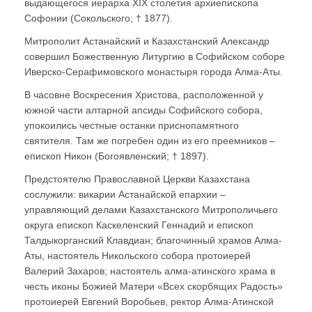
выдающегося иерарха ХIХ столетия архиепископа
Софонии (Сокольского; † 1877).
Митрополит Астанайский и Казахстанский Александр
совершил Божественную Литургию в Софийском соборе
Иверско-Серафимовского монастыря города Алма-Аты.
В часовне Воскресения Христова, расположенной у
южной части алтарной апсиды Софийского собора,
упокоились честные останки приснопамятного
святителя. Там же погребен один из его преемников –
епископ Никон (Богоявленский; † 1897).
Предстоятелю Православной Церкви Казахстана
сослужили: викарии Астанайской епархии –
управляющий делами Казахстанского Митрополичьего
округа епископ Каскеленский Геннадий и епископ
Талдыкорганский Клавдиан; благочинный храмов Алма-
Аты, настоятель Никольского собора протоиерей
Валерий Захаров; настоятель алма-атинского храма в
честь иконы Божией Матери «Всех скорбящих Радость»
протоиерей Евгений Воробьев, ректор Алма-Атинской