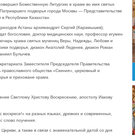
совершил Божественную Литургию в храме во имя святых
Патриаршего подворья города Москвы — Представительстве
 в Республике Казахстан.
приходов Астаны архимандрит Сергий (Карамышев);
дат богословия, доктор медицинских наук, профессор игумен
ключарь храма святых мучениц Веры, Надежды, Любови и
рики подворья, диакон Анатолий Леденев, диакон Роман
аниил Булычев.
екретариата Заместителя Председателя Правительства
 православного общества «Скиния», церковный и
орья и прихожане храма.
ение Светлому Христову Воскресению, апостолу Иакову
 воскресе!» на разных языках, древних и современных,
с слово поучения.
Церкви, а также в связи с знаменательной датой со дня