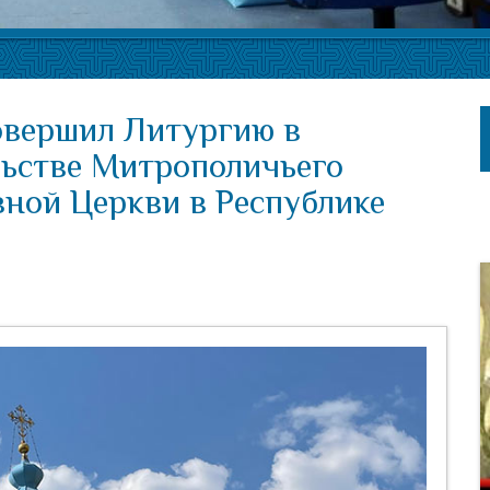
овершил Литургию в
льстве Митрополичьего
вной Церкви в Республике