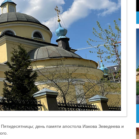
 Пятидесятницы; день памяти апостола Иакова Зеведеева и
ого.