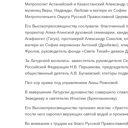
Митрополит Астанайский и Казахстанский Александр 
мучениц Веры, Надежды, Любови и матери их Софии 
Митрополичьего Округа Русской Православной Церкви
Его Высокопреосвященству сослужили: благочинный 
проректор Алма-Атинской духовной семинарии, канди
Агафангел (Гагуа); протоиерей Александр Соколов; 
матери их Софии иеромонах Антоний (Дробязко), кли
Фролов, руководитель фонда «Свете Тихий» диакон Д
За Литургией молились: заместитель руководителя С
Российской Федерации Н.В. Паршикова; председатель
общественный деятель А.В. Бугаевский; ктиторы подв
Пел хор храма под управлением Анны Рожновой.
В завершение Литургии духовенство совершило славл
Зеведееву и святителю Игнатию (Брянчанинову).
Его Высокопреосвященство произнес возглас «Христос
после чего окропил верующих святой водой и произне
Во внимание к трудам на благо Русской Православной 