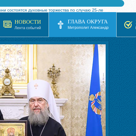
ыни состоятся духовные торжества по случаю 25-ле
 турнира по волейболу, посвященного 25-летию обр
ГЛАВА ОКРУГА
НОВОСТИ
я в Казахстане»
Митрополит Александр
Лента событий
кой епархией Русской Православной Церкви в 1927–19
 документов на 2026-2027 учебный год