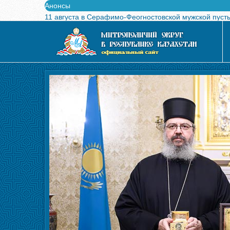
Анонсы
11 августа в Серафимо-Феогностовской мужской пуст
Выпущен в свет буклет о проведении Международного
Вышел в свет новый номер журнала «Свет Православи
Вышла в свет монография «Управляющие Алма-Атинс
Алма-Атинская духовная семинария объявляет прием